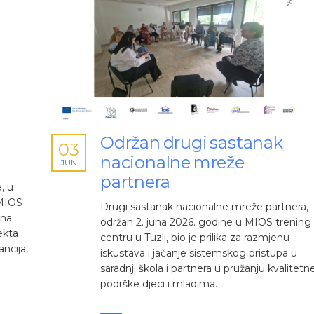
Održan drugi sastanak
03
nacionalne mreže
JUN
partnera
, u
 MIOS
Drugi sastanak nacionalne mreže partnera,
ana
održan 2. juna 2026. godine u MIOS trening
ekta
centru u Tuzli, bio je prilika za razmjenu
ncija,
iskustava i jačanje sistemskog pristupa u
saradnji škola i partnera u pružanju kvalitetn
podrške djeci i mladima.