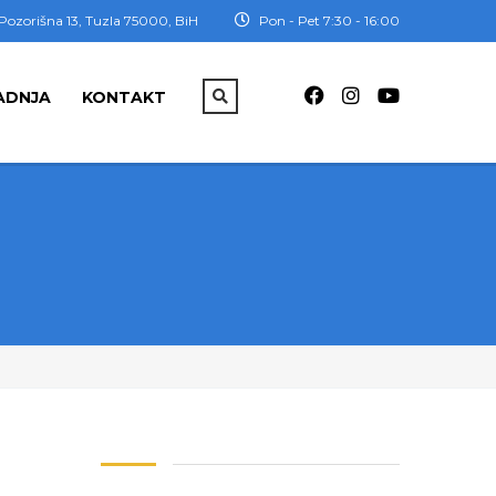
Pozorišna 13, Tuzla 75000, BiH
Pon - Pet 7:30 - 16:00
ADNJA
KONTAKT