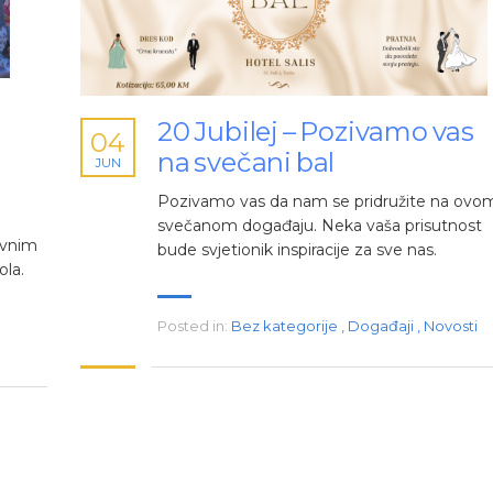
20 Jubilej – Pozivamo vas
04
na svečani bal
JUN
Pozivamo vas da nam se pridružite na ovo
svečanom događaju. Neka vaša prisutnost
avnim
bude svjetionik inspiracije za sve nas.
ola.
Posted in:
Bez kategorije
,
Događaji
,
Novosti