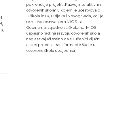
pokrenut je projekt „Razvoj interaktivnih
otvorenih škola“ u kojem je učestvovalo
12 škola iz TK, Osijeka i Novog Sada, koji je
na
rezultirao osnivanjem MIOS –a.
!,
Godinama, zajedno sa školama, MIOS
a,
uspješno radi na razvoju otvorenih škola
naglašavajući stalno da su učenici ključni
akteri procesa transformacije škole u
otvorenu školu u zajednici.