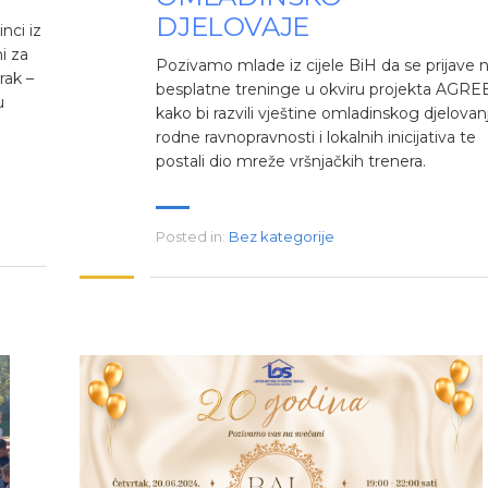
DJELOVAJE
nci iz
i za
Pozivamo mlade iz cijele BiH da se prijave 
rak –
besplatne treninge u okviru projekta AGREE
u
kako bi razvili vještine omladinskog djelovanj
rodne ravnopravnosti i lokalnih inicijativa te
postali dio mreže vršnjačkih trenera.
Posted in:
Bez kategorije