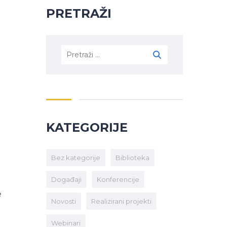
PRETRAŽI
KATEGORIJE
Bez kategorije
Biblioteka
Događaji
Konferencije
e
Novosti
Realizirani projekti
Webinari