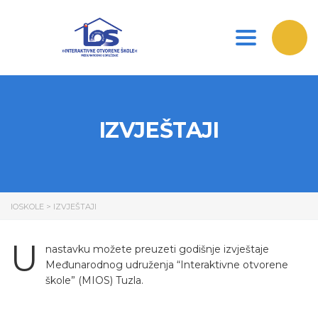
Toggle nav
IZVJEŠTAJI
IOSKOLE
>
IZVJEŠTAJI
U
nastavku možete preuzeti godišnje izvještaje
Međunarodnog udruženja “Interaktivne otvorene
škole” (MIOS) Tuzla.