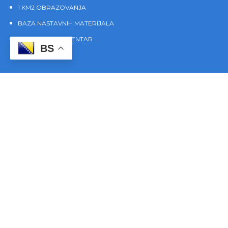
1 KM2 OBRAZOVANJA
BAZA NASTAVNIH MATERIJALA
VIRTUELNI EDU CENTAR
BS
KONTAKT
Glavna kancelarija: Pozorišna 13, 75 000 Tuzla, BiH
Trening centar: Aleja Alije Izetbegović 10/1, 75 000 Tuzla,
BiH
Glavna kancelarija: +387 61 141 409 | +387 61 139 619
Trening centar: +387 61 133 253
muios@ioskole.net
muios@bih.net.ba