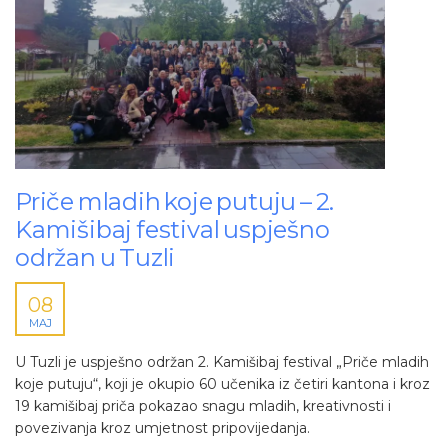
Priče mladih koje putuju – 2.
Kamišibaj festival uspješno
održan u Tuzli
08
MAJ
U Tuzli je uspješno održan 2. Kamišibaj festival „Priče mladih
koje putuju“, koji je okupio 60 učenika iz četiri kantona i kroz
19 kamišibaj priča pokazao snagu mladih, kreativnosti i
povezivanja kroz umjetnost pripovijedanja.