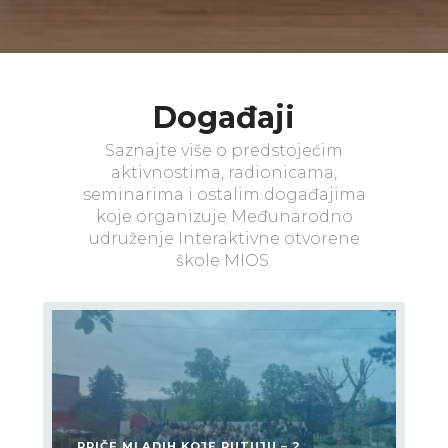
Događaji
Saznajte više o predstojećim
aktivnostima, radionicama,
seminarima i ostalim događajima
koje organizuje Međunarodno
udruženje Interaktivne otvorene
škole MIOS.
PRIČE MLADIH KOJE PUTUJU – 2.