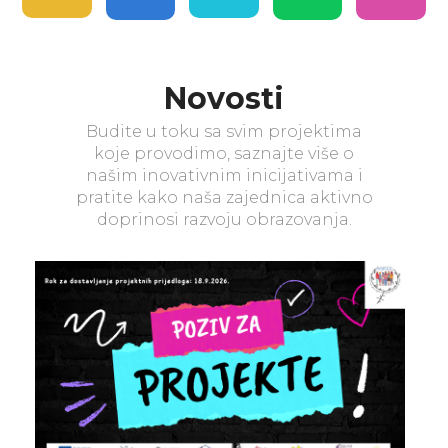
Novosti
Budite u toku sa svim projektima
koje provodimo, saznajte više o
našim inovativnim inicijativama i
pratite kako naša zajednica aktivno
doprinosi razvoju obrazovanja.