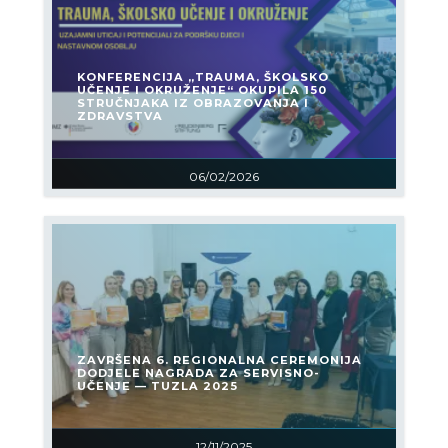
KONFERENCIJA „TRAUMA, ŠKOLSKO
UČENJE I OKRUŽENJE“ OKUPILA 150
STRUČNJAKA IZ OBRAZOVANJA I
ZDRAVSTVA
06/02/2026
ZAVRŠENA 6. REGIONALNA CEREMONIJA
DODJELE NAGRADA ZA SERVISNO-
UČENJE — TUZLA 2025
12/11/2025