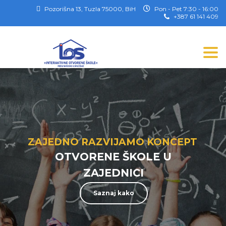
Pozorišna 13, Tuzla 75000, BiH
Pon - Pet 7:30 - 16:00
+387 61 141 409
Togg
ZAJEDNO RAZVIJAMO KONCEPT
OTVORENE ŠKOLE U
ZAJEDNICI
Saznaj kako