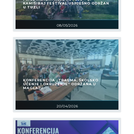
KAMIŠIBAJ FESTIVAL USPJEŠNO ODRŽAN
U TUZLI
08/05/2026
KONFERENCIJA „TRAUMA, ŠKOLSKO
UČENJE I OKRUŽENJE“ ODRŽANA U
MAGLAJU
20/04/2026