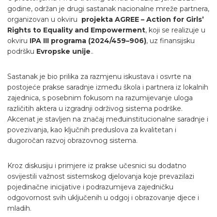
godine, održan je drugi sastanak nacionalne mreže partnera,
organizovan u okviru
projekta AGREE – Action for Girls’
Rights to Equality and Empowerment
, koji se realizuje u
okviru
IPA III programa (2024/459–906)
, uz finansijsku
podršku
Evropske unije
..
Sastanak je bio prilika za razmjenu iskustava i osvrte na
postojeće prakse saradnje između škola i partnera iz lokalnih
zajednica, s posebnim fokusom na razumijevanje uloga
različitih aktera u izgradnji održivog sistema podrške.
Akcenat je stavljen na značaj međuinstitucionalne saradnje i
povezivanja, kao ključnih preduslova za kvalitetan i
dugoročan razvoj obrazovnog sistema.
Kroz diskusiju i primjere iz prakse učesnici su dodatno
osvijestili važnost sistemskog djelovanja koje prevazilazi
pojedinačne inicijative i podrazumijeva zajedničku
odgovornost svih uključenih u odgoj i obrazovanje djece i
mladih.