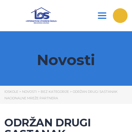
Toggle nav
Novosti
IOSKOLE
>
NOVOSTI
>
BEZ KATEGORIJE
>
ODRŽAN DRUGI SASTANAK
NACIONALNE MREŽE PARTNERA
ODRŽAN DRUGI