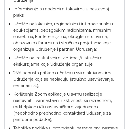
Udruženja;
Informisanje o modernim tokovima u nastavnoj
praksi;
Učešće na lokalnim, regionalnim i internacionalnim
edukacijama, pedagoškim radionicama,
mrežnim
susretima, konferencijama, okruglim stolovima,
obrazovnim forumima i stručnim posjetama koje
organizuje Udruženje i partneri Udruženja;
Učešće na edukativnim izletima i/ili stručnim
ekskurzijama koje Udruženje organizuje;
25% popusta prilikom učešća u svim aktivnostima
Udruženja koja se naplaćuju (stručno usavršavanje,
seminari i sl.);
Korištenje Zoom aplikacije u svrhu realizacije
nastavnih i vannastavnih aktivnosti sa razrednom,
roditeljskom i/ili nastavničkom zajednicom
(neophodno predhodno kontaktirati Uduženje za
pristupne podatke);
Tehnička podrška u provođenju nastave npr. nastave