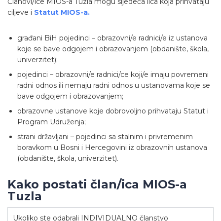
Članovi/ice MIOS-a Tuzla mogu sljedeća lica koja prihvataju
ciljeve i
Statut MIOS-a.
građani BiH pojedinci – obrazovni/e radnici/e iz ustanova
koje se bave odgojem i obrazovanjem (obdanište, škola,
univerzitet);
pojedinci – obrazovni/e radnici/ce koji/e imaju povremeni
radni odnos ili nemaju radni odnos u ustanovama koje se
bave odgojem i obrazovanjem;
obrazovne ustanove koje dobrovoljno prihvataju Statut i
Program Udruženja;
strani državljani – pojedinci sa stalnim i privremenim
boravkom u Bosni i Hercegovini iz obrazovnih ustanova
(obdanište, škola, univerzitet).
Kako postati član/ica MIOS-a
Tuzla
Ukoliko ste odabrali INDIVIDUALNO članstvo