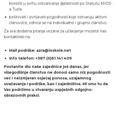
koristiti u svrhu ostvarivanja djelatnosti po Statutu MIOS-
a Tuzla.
poštovati i izvršavati pogodnosti koje ostvaruju aktivni
članovi/ce, odnosi se na individualno i grupno članstvo.
Za sva dodatna pitanja vezana za učlanjenje možete nas
kontaktirati na:
Mail podrške: azra@ioskole.net
Info telefon: +387 (0)61 141 409
Postanite dio naše zajednice još danas, jer
višegodišnje članstvo ne donosi samo niz pogodnosti
već i neizmjeran osjećaj ponosa, uzajamnog
uvažavanja i podrške, kao i zajedništva.
Mi smo tu da
Vas podržimo u stvaranju uspješnih odgojno-
obrazovnih praksi.