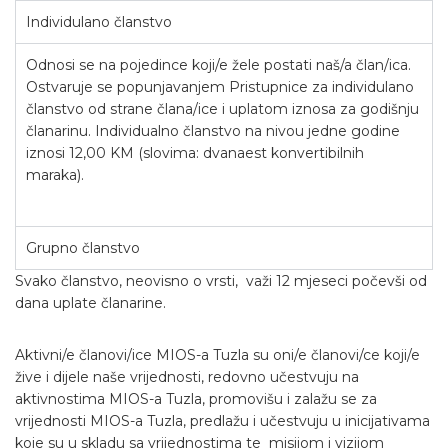
Individulano članstvo
Odnosi se na pojedince koji/e žele postati naš/a član/ica.
Ostvaruje se popunjavanjem Pristupnice za individulano
članstvo od strane člana/ice i uplatom iznosa za godišnju
članarinu. Individualno članstvo na nivou jedne godine
iznosi 12,00 KM (slovima: dvanaest konvertibilnih
maraka).
Grupno članstvo
Svako članstvo, neovisno o vrsti, važi 12 mjeseci počevši od
dana uplate članarine.
Aktivni/e članovi/ice MIOS-a Tuzla su oni/e članovi/ce koji/e
žive i dijele naše vrijednosti, redovno učestvuju na
aktivnostima MIOS-a Tuzla, promovišu i zalažu se za
vrijednosti MIOS-a Tuzla, predlažu i učestvuju u inicijativama
koje su u skladu sa vrijednostima te misijom i vizijom