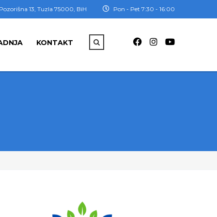
Pozorišna 13, Tuzla 75000, BiH
Pon - Pet 7:30 - 16:00
ADNJA
KONTAKT