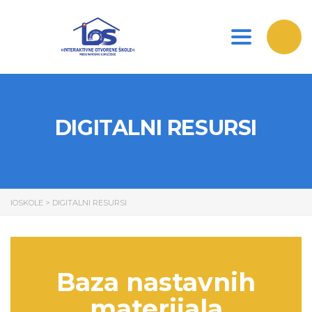
Toggle nav
DIGITALNI RESURSI
IOSKOLE
>
DIGITALNI RESURSI
Baza nastavnih
materijala