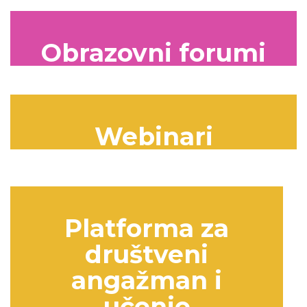
Obrazovni forumi
Webinari
Platforma za
društveni
angažman i
učenje