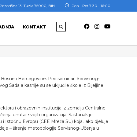
Pozorišna 13, Tuzla 75000, BiH
Pon - Pet 7:30 - 16:00
ADNJA
KONTAKT
 Bosne i Hercegovine. Prvi seminari Servisnog-
g Sada a kasnije su se uključile škole iz Bijeljine,
tora i obrazovnih institucija iz zemalja Centralne i
enja unutar svojih organizacija. Sastanak je
 i Istočnu Evropu (CEE Mreža SU) koja, iako djeluje
ideje – širenje metodologije Servisnog-Učenja u