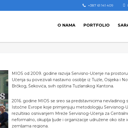
+387 61 141 409
O NAMA
PORTFOLIO
SAR
MIOS od 2009. godine razvija Servisno-Učenje na prostoru
Učenja su povezivali nastavno osoblje iz Tuzle, Osijeka i Novo
Brčkog, Šekovića, svih opština Tuzlanskog Kantona.
2016. godine MIOS se sreo sa predstavnicima nevladinog sek
Istočne Evrope koje primjenjuju metodologiju Servisnog-Uč
rezultirao osnivanjem Mreže Servisnog-Učenja za Centralnu
neformalno, okuplja ljude i organizacije udružene oko iste 
zemljama regiona.