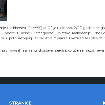
nje i solidarnost (CLAYSS) MIOS je u oktobru 2017. godine orag
EE Mreže iz Bosne i Hercegovine, Hrvatske, Makedonije, Crne Gor
li u prilici razmjenjivati iskustva iz prakse, uvezivati se i planira
promovisali razmjenu iskustava, zajedničko učenje i razumijevanj
STRANICE