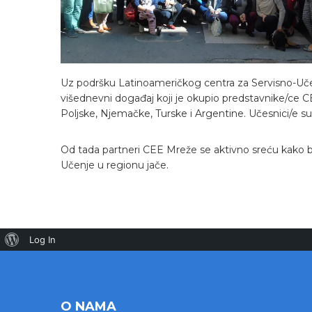
Uz podršku Latinoameričkog centra za Servisno-Uče
višednevni događaj koji je okupio predstavnike/ce C
Poljske, Njemačke, Turske i Argentine. Učesnici/e su bi
Od tada partneri CEE Mreže se aktivno sreću kako bi 
Učenje u regionu jače.
Log In
O NAMA