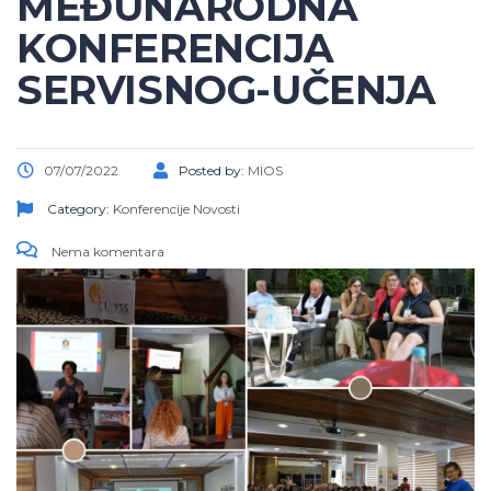
MEĐUNARODNA
KONFERENCIJA
SERVISNOG-UČENJA
07/07/2022
Posted by:
MIOS
Category:
Konferencije
Novosti
Nema komentara