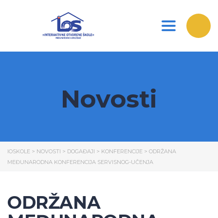
Toggle nav
Novosti
IOSKOLE
>
NOVOSTI
>
DOGAĐAJI
>
KONFERENCIJE
>
ODRŽANA
MEĐUNARODNA KONFERENCIJA SERVISNOG-UČENJA
ODRŽANA