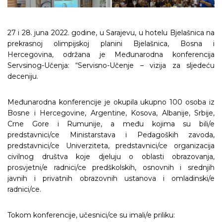
27 i 28. juna 2022. godine, u Sarajevu, u hotelu Bjelašnica na
prekrasnoj olimpijskoj planini Bjelašnica, Bosna i
Hercegovina, održana je Međunarodna konferencija
Servsinog-Učenja: “Servisno-Učenje – vizija za sljedeću
deceniju.
Međunarodna konferencije je okupila ukupno 100 osoba iz
Bosne i Hercegovine, Argentine, Kosova, Albanije, Srbije,
Crne Gore i Rumunije, a među kojima su bili/e
predstavnici/ce Ministarstava i Pedagoških zavoda,
predstavnici/ce Univerziteta, predstavnici/ce organizacija
civilnog društva koje djeluju o oblasti obrazovanja,
prosvjetni/e radnici/ce predškolskih, osnovnih i srednjih
javnih i privatnih obrazovnih ustanova i omladinski/e
radnici/ce.
Tokom konferencije, učesnici/ce su imali/e priliku: