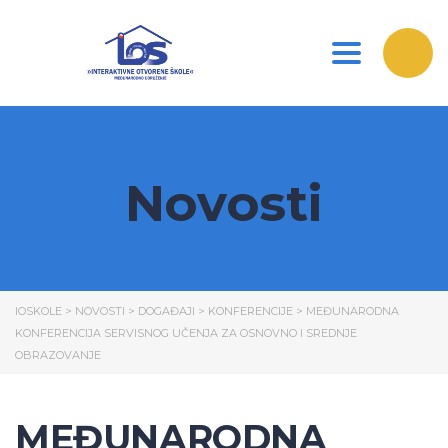
Toggle nav
Novosti
IOSKOLE
>
NOVOSTI
>
DOGAĐAJI
>
KONFERENCIJE
>
MEĐUNARODNA
KONFERENCIJA SERVISNOG UČENJA ZA OSNOVNO I SREDNJE
OBRAZOVANJE
MEĐUNARODNA