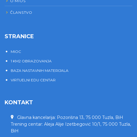
O MIOS
ČLANSTVO
STRANICE
MIOC
1 KM2 OBRAZOVANJA
BAZA NASTAVNIH MATERIJALA
VIRTUELNI EDU CENTAR
KONTAKT
Glavna kancelarija: Pozorišna 13, 75 000 Tuzla, BiH
Trening centar: Aleja Alije Izetbegović 10/1, 75 000 Tuzla,
BiH