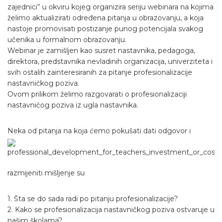
zajednici” u okviru kojeg organizira seriju webinara na kojima
želimo aktualizirati određena pitanja u obrazovanju, a koja
nastoje promovisati postizanje punog potencijala svakog
učenika u formalnom obrazovanju.
Webinar je zamišljen kao susret nastavnika, pedagoga,
direktora, predstavnika nevladinih organizacija, univerziteta i
svih ostalih zainteresiranih za pitanje profesionalizacije
nastavničkog poziva.
Ovom prilikom želimo razgovarati o profesionalizaciji
nastavničog poziva iz ugla nastavnika.
Neka od pitanja na koja ćemo pokušati dati odgo
vor i
razmijeniti mišljenje su
1. Šta se do sada radi po pitanju profesionalizacije?
2. Kako se profesionalizacija nastavničkog poziva ostvaruje u
našim školama?