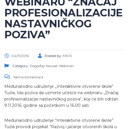
WEBINARU “ZNAČAJ
PROFESIONALIZACIJE
NASTAVNIČKOG
POZIVA”
04/11/2016
Posted by:
MIOS
Category:
Događaji
Novosti
Webinari
Nema komentara
Međunarodno udruženje „Interaktivne otvorene škole“
Tuzla, Vas poziva da uzmete učešće na webinaru „Značaj
profesionalizacije nastavničkog poziva“, koji će biti održan
9.11.2016. godine sa početkom u 16.00 sati.
Međunarodno udruženje “Interaktivne otvorene škole”
Tuzla provodi projekat “Razvoj i jačanje otvorenih škola u