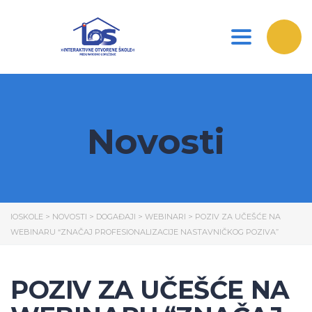
Toggle nav
Novosti
IOSKOLE
>
NOVOSTI
>
DOGAĐAJI
>
WEBINARI
>
POZIV ZA UČEŠĆE NA
WEBINARU “ZNAČAJ PROFESIONALIZACIJE NASTAVNIČKOG POZIVA”
POZIV ZA UČEŠĆE NA