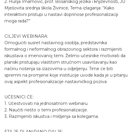
2. Hurija Imamović, prof. Bosanskog jezika i književnosti, JU
Mješovita srednja škola Živinice, Tema izlaganja: “Kako
interaktivni pristupi u nastavi doprinose profesionalizaciji
moga rada?”
CILJEVI WEBINARA:
Omogućiti susret nastavnog osoblja, predstavnika
formalnog i neformalnog obrazovnog sektora i razmijeniti
iskustava o imenovanoj temi. Želimo učesnike motivirati da
planski pristupaju vlastitom stručnom usavršavanju kao
načinu nošenja sa izazovima u odjeljenju. Time će biti
spremni na promjene koje institucije uvode kada je u pitanju
ovaj aspekt profesionalizacije nastavničkog poziva
UČESNICI ĆE:
1. Učestvovati na jednosatnom webinaru.
2. Naučiti nešto o temi profesionalizacije.
3. Razmijeniti iskustva i mišljenja sa kolegama.
ŠTA JE PLANIRANO DALJE: