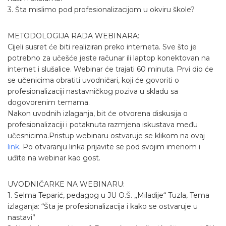
3. Šta mislimo pod profesionalizacijom u okviru škole?
METODOLOGIJA RADA WEBINARA:
Cijeli susret će biti realiziran preko interneta. Sve što je
potrebno za učešće jeste računar ili laptop konektovan na
internet i slušalice. Webinar će trajati 60 minuta. Prvi dio će
se učenicima obratiti uvodničari, koji će govoriti o
profesionalizaciji nastavničkog poziva u skladu sa
dogovorenim temama.
Nakon uvodnih izlaganja, bit će otvorena diskusija o
profesionalizaciji i potaknuta razmjena iskustava među
učesnicima.Pristup webinaru ostvaruje se klikom na ovaj
link
. Po otvaranju linka prijavite se pod svojim imenom i
uđite na webinar kao gost.
UVODNIČARKE NA WEBINARU:
1. Selma Teparić, pedagog u JU O.Š. „Miladije“ Tuzla, Tema
izlaganja: “Šta je profesionalizacija i kako se ostvaruje u
nastavi”