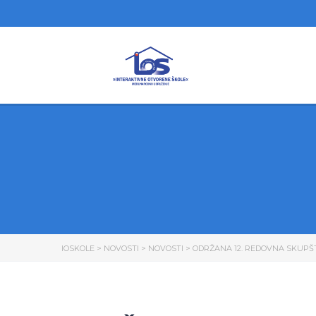
IOSKOLE
>
NOVOSTI
>
NOVOSTI
>
ODRŽANA 12. REDOVNA SKUPŠT