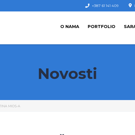
+387 61 141 409
O NAMA
PORTFOLIO
SAR
Novosti
INA MIOS-A