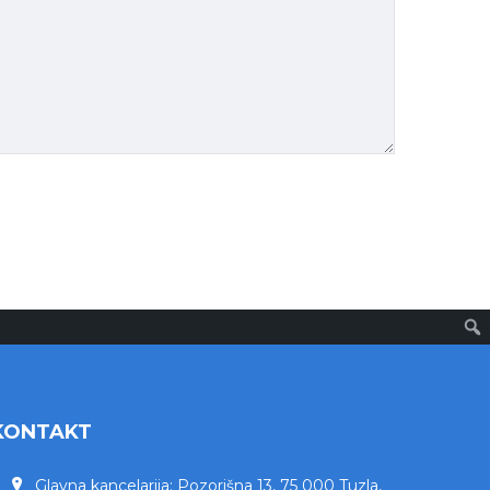
KONTAKT
Glavna kancelarija: Pozorišna 13, 75 000 Tuzla,