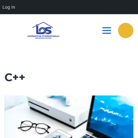
Log In
Toggle nav
C++