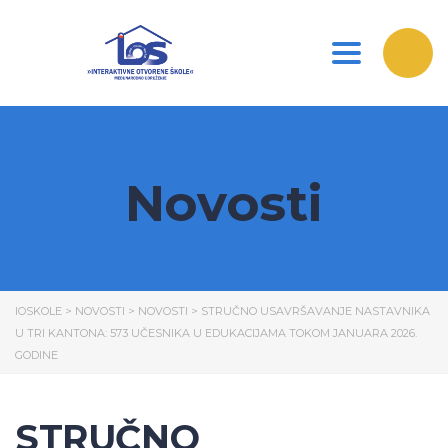
Toggle nav
Novosti
IOSKOLE
>
NOVOSTI
>
NOVOSTI
>
STRUČNO USAVRŠAVANJE NASTAVNIKA
U TRI KANTONA: 573 UČESNIKA U EDUKACIJAMA TOKOM JANUARA 2026.
GODINE
STRUČNO