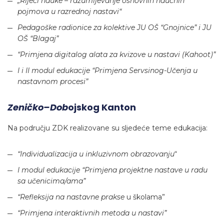
„Riječi nauke – razumijevanje osnovnih naučnih
pojmova u razrednoj nastavi“
Pedagoške radionice za kolektive JU OŠ “Gnojnice” i JU
OŠ “Blagaj”
“Primjena digitalog alata za kvizove u nastavi (Kahoot)”
I i II modul edukacije “Primjena Servsinog-Učenja u
nastavnom procesi”
Zeničko–Dob
Ojskog Kanton
Na području ZDK realizovane su sljedeće teme edukacija:
“Individualizacija u inkluzivnom obrazovanju
“
I modul edukacije “Primjena projektne nastave u radu
sa učenicima/ama”
“Refleksija na nastavne prakse
u školama”
“Primjena interaktivnih metoda u nastavi”