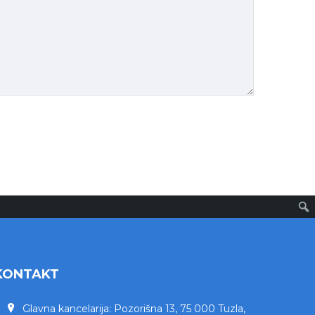
KONTAKT
Glavna kancelarija: Pozorišna 13, 75 000 Tuzla,