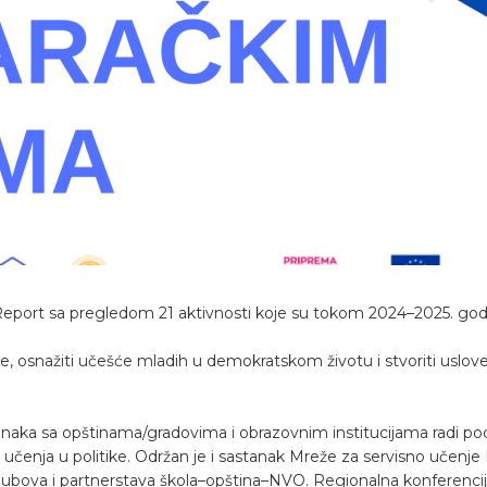
eport sa pregledom 21 aktivnosti koje su tokom 2024–2025. godine
je, osnažiti učešće mladih u demokratskom životu i stvoriti uslov
anaka sa opštinama/gradovima i obrazovnim institucijama radi podi
enja u politike. Održan je i sastanak Mreže za servisno učenje B
hubova i partnerstava škola–opština–NVO. Regionalna konferencija 