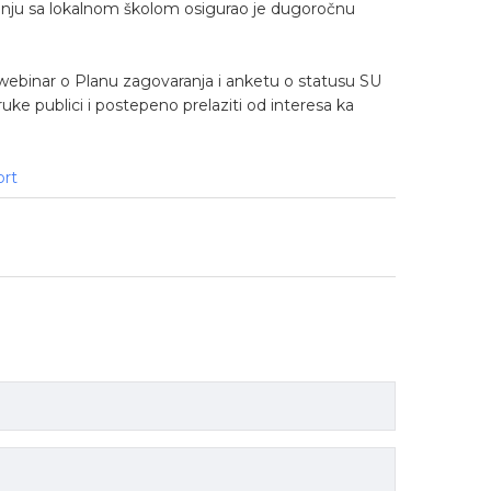
evanju sa lokalnom školom osigurao je dugoročnu
 webinar o Planu zagovaranja i anketu o statusu SU
oruke publici i postepeno prelaziti od interesa ka
ort