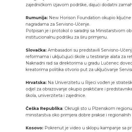
zajedničkom izjavom podrške, dajući dodatni zamah 
Rumunija:
New Horison Foundation okupio ključne 
nagradama za Servisno-Učenje.
Potpisan je i protokol o saradnji sa Ministarstvom ob
institucionalnu podršku za širu primjenu.
Slovačka:
Ambasadori su predstavili Servisno-Učenj
reformama i uključujući škole u testiranje alata za ref
Naknadni rad sa direktorima u gradu Lučenec doveo
kreatorima politika otvorio put za uključivanje Serv
Hrvatska:
Na Univerzitetu u Rijeci vođen je stratešk
odjel za obrazovanje okupio praktičare i predstavnik
škola, univerziteta i zajednice.
Češka Republika
: Okrugli sto u Plzenskom regionu 
ministarstva oko primjera dobre prakse i regionaln
Kosovo:
Pokrenut je video u sklopu kampanje sa pro