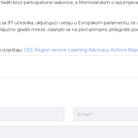
50 mladih kroz participativne radionice, a Memorandum o razumij
 sa 97 učesnika, uključujući i sesiju u Evropskom parlamentu, te
ključno graditi mreže, oslanjati se na pilot‑primjere, prilagoditi p
 izvještaju:
CEE Region service-Learning Advocacy Actions Rep