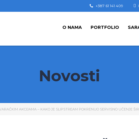
+387 61 141 409
O NAMA
PORTFOLIO
SAR
Novosti
VARAČKIM AKCIJAMA – KAKO JE SLIPSTREAM POKRENUO SERVISNO UČENJE ŠI