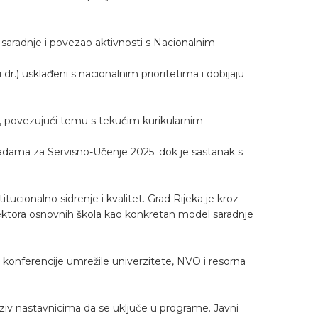
aradnje i povezao aktivnosti s Nacionalnim
dr.) usklađeni s nacionalnim prioritetima i dobijaju
a, povezujući temu s tekućim kurikularnim
adama za Servisno-Učenje 2025. dok je sastanak s
ucionalno sidrenje i kvalitet. Grad Rijeka je kroz
irektora osnovnih škola kao konkretan model saradnje
e konferencije umrežile univerzitete, NVO i resorna
ziv nastavnicima da se uključe u programe. Javni