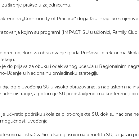
za širenje prakse u zajednicama.
aktere na „Community of Practice“ događaju, mapirao smjerove s
razovanja kojim su programi (IMPACT, SU u učionici, Family Club i 
e pred odjelom za obrazovanje grada Prešova i direktorima škol
leksiju.
 je do prijava za obuku i očekivanog učešća u Regionalnim nagr
isno-Učenje u Nacionalnu omladinsku strategiju.
i dijalog o uvođenju SU u visoko obrazovanje, s naglaskom na instit
e administracije, a potom je SU predstavljeno i na konferenciji d
je učvrstio podršku škola za pilot-projekte SU, dok su nacionaln
ih mogućnosti uvođenja.
fesorima i istraživačima kao glasnicima benefita SU, uz jasan po