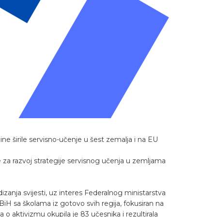
 širile servisno-učenje u šest zemalja i na EU
e za razvoj strategije servisnog učenja u zemljama
zanja svijesti, uz interes Federalnog ministarstva
iH sa školama iz gotovo svih regija, fokusiran na
o aktivizmu okupila je 83 učesnika i rezultirala