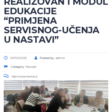
REALIZOVAN I MODUL
EDUKACIJE
“PRIMJENA
SERVISNOG-UČENJA
U NASTAVI”
09/10/2025
Posted by:
admin
Category:
Novosti
Nema komentara