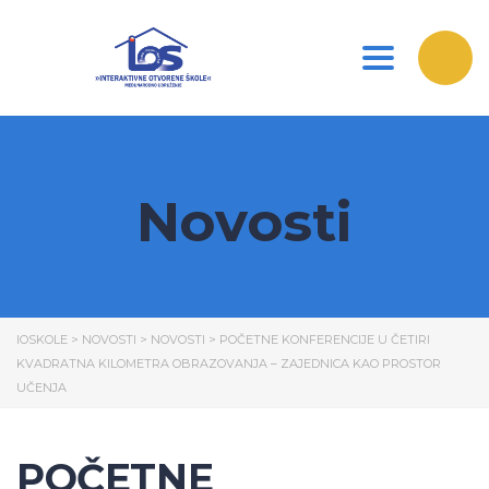
Toggle nav
Novosti
IOSKOLE
>
NOVOSTI
>
NOVOSTI
>
POČETNE KONFERENCIJE U ČETIRI
KVADRATNA KILOMETRA OBRAZOVANJA – ZAJEDNICA KAO PROSTOR
UČENJA
POČETNE