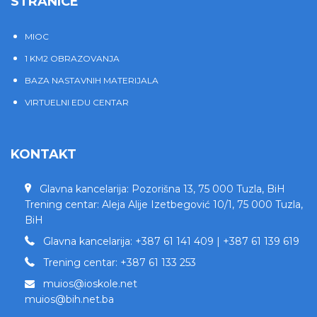
STRANICE
MIOC
1 KM2 OBRAZOVANJA
BAZA NASTAVNIH MATERIJALA
VIRTUELNI EDU CENTAR
KONTAKT
Glavna kancelarija: Pozorišna 13, 75 000 Tuzla, BiH
Trening centar: Aleja Alije Izetbegović 10/1, 75 000 Tuzla,
BiH
Glavna kancelarija: +387 61 141 409 | +387 61 139 619
Trening centar: +387 61 133 253
muios@ioskole.net
muios@bih.net.ba