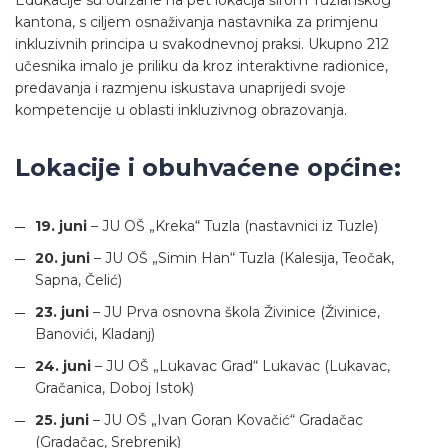
kantona, s ciljem osnaživanja nastavnika za primjenu
inkluzivnih principa u svakodnevnoj praksi. Ukupno 212
učesnika imalo je priliku da kroz interaktivne radionice,
predavanja i razmjenu iskustava unaprijedi svoje
kompetencije u oblasti inkluzivnog obrazovanja.
Lokacije i obuhvaćene općine:
19. juni
– JU OŠ „Kreka“ Tuzla (nastavnici iz Tuzle)
20. juni
– JU OŠ „Simin Han“ Tuzla (Kalesija, Teočak,
Sapna, Čelić)
23. juni
– JU Prva osnovna škola Živinice (Živinice,
Banovići, Kladanj)
24. juni
– JU OŠ „Lukavac Grad“ Lukavac (Lukavac,
Gračanica, Doboj Istok)
25. juni
– JU OŠ „Ivan Goran Kovačić“ Gradačac
(Gradačac, Srebrenik)