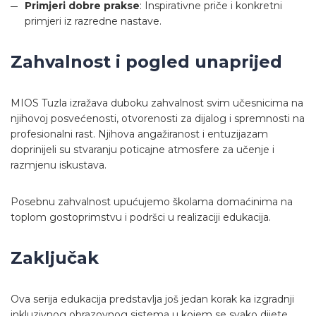
Primjeri dobre prakse
: Inspirativne priče i konkretni
primjeri iz razredne nastave.
Zahvalnost i pogled unaprijed
MIOS Tuzla izražava duboku zahvalnost svim učesnicima na
njihovoj posvećenosti, otvorenosti za dijalog i spremnosti na
profesionalni rast. Njihova angažiranost i entuzijazam
doprinijeli su stvaranju poticajne atmosfere za učenje i
razmjenu iskustava.
Posebnu zahvalnost upućujemo školama domaćinima na
toplom gostoprimstvu i podršci u realizaciji edukacija.
Zaključak
Ova serija edukacija predstavlja još jedan korak ka izgradnji
inkluzivnog obrazovnog sistema u kojem se svako dijete