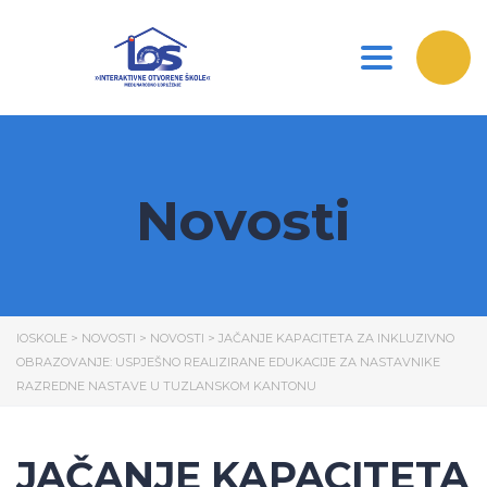
Toggle nav
Novosti
IOSKOLE
>
NOVOSTI
>
NOVOSTI
>
JAČANJE KAPACITETA ZA INKLUZIVNO
OBRAZOVANJE: USPJEŠNO REALIZIRANE EDUKACIJE ZA NASTAVNIKE
RAZREDNE NASTAVE U TUZLANSKOM KANTONU
JAČANJE KAPACITETA