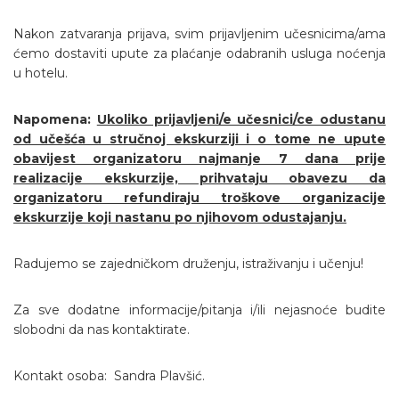
Nakon zatvaranja prijava, svim prijavljenim učesnicima/ama
ćemo dostaviti upute za plaćanje odabranih usluga noćenja
u hotelu.
Napomena:
Ukoliko prijavljeni/e učesnici/ce odustanu
od učešća u stručnoj ekskurziji i o tome ne upute
obavijest organizatoru najmanje 7 dana prije
realizacije ekskurzije, prihvataju obavezu da
organizatoru refundiraju troškove organizacije
ekskurzije koji nastanu po njihovom odustajanju.
Radujemo se zajedničkom druženju, istraživanju i učenju!
Za sve dodatne informacije/pitanja i/ili nejasnoće budite
slobodni da nas kontaktirate.
Kontakt osoba: Sandra Plavšić.