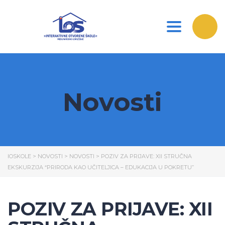
Toggle nav
Novosti
IOSKOLE
>
NOVOSTI
>
NOVOSTI
>
POZIV ZA PRIJAVE: XII STRUČNA
EKSKURZIJA “PRIRODA KAO UČITELJICA – EDUKACIJA U POKRETU”
POZIV ZA PRIJAVE: XII