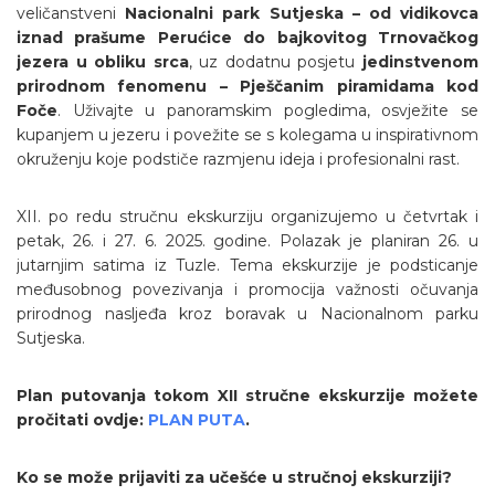
veličanstveni
Nacionalni park Sutjeska – od vidikovca
iznad prašume Perućice do bajkovitog Trnovačkog
jezera u obliku srca
, uz dodatnu posjetu
jedinstvenom
prirodnom fenomenu – Pješčanim piramidama kod
Foče
. Uživajte u panoramskim pogledima, osvježite se
kupanjem u jezeru i povežite se s kolegama u inspirativnom
okruženju koje podstiče razmjenu ideja i profesionalni rast.
XII. po redu stručnu ekskurziju organizujemo u četvrtak i
petak, 26. i 27. 6. 2025. godine. Polazak je planiran 26. u
jutarnjim satima iz Tuzle. Tema ekskurzije je podsticanje
međusobnog povezivanja i promocija važnosti očuvanja
prirodnog nasljeđa kroz boravak u Nacionalnom parku
Sutjeska.
Plan putovanja tokom XII stručne ekskurzije možete
pročitati ovdje:
PLAN PUTA
.
Ko se može prijaviti za učešće u stručnoj ekskurziji?