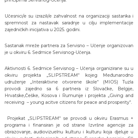
principima Servisnog-Učenja.
Učesnici/e su izrazili/e zahvalnost na organizaciji sastanka i
spremnost za nastavak saradnje u cilju implementacije
zajedničkih inicijativa u 2025. godini.
Sastanak mreže partnera za Servisno – Učenje organizovan
je u okviru 6. Sedmice Servisnog-Učenja.
Aktivnosti 6. Sedmice Servisnog – Učenja organizirane su u
okviru projekta „SLIPSTREAM“ kojeg Međunarodno
udruženje „Interaktivne otvorene škole“ (MIOS) Tuzla
provodi zajedno sa 6 partnera iz Slovačke, Belgije,
Hrvatske,Češke, Kosova i Rumunije i projekta „Giving and
receiving – young acitve citizens for peace and prosperity“.
Projekat „SLIPSTREAM“ se provodi u okviru Erasmus +
programa i finansiran je od strane Izvršne agencije za
obrazovanje, audiovizuelnu kulturu i kulturu koja djeluje u