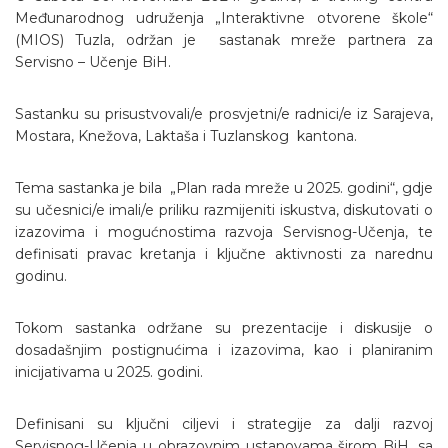
Međunarodnog udruženja „Interaktivne otvorene škole“
(MIOS) Tuzla, održan je sastanak mreže partnera za
Servisno – Učenje BiH.
Sastanku su prisustvovali/e prosvjetni/e radnici/e iz Sarajeva,
Mostara, Knežova, Laktaša i Tuzlanskog kantona.
Tema sastanka je bila „Plan rada mreže u 2025. godini“, gdje
su učesnici/e imali/e priliku razmijeniti iskustva, diskutovati o
izazovima i mogućnostima razvoja Servisnog-Učenja, te
definisati pravac kretanja i ključne aktivnosti za narednu
godinu.
Tokom sastanka održane su prezentacije i diskusije o
dosadašnjim postignućima i izazovima, kao i planiranim
inicijativama u 2025. godini.
Definisani su ključni ciljevi i strategije za dalji razvoj
Servisnog-Učenja u obrazovnim ustanovama širom BiH, sa