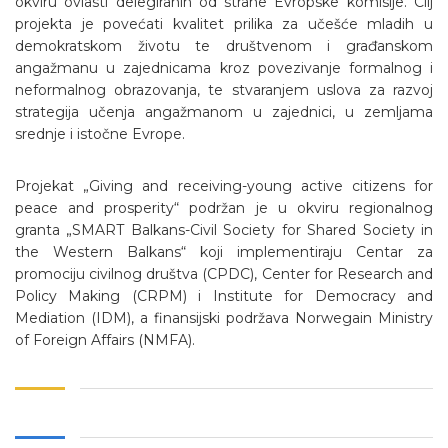
okviru ovlasti delegiranih od strane Evropske komisije. Cilj
projekta je povećati kvalitet prilika za učešće mladih u
demokratskom životu te društvenom i građanskom
angažmanu u zajednicama kroz povezivanje formalnog i
neformalnog obrazovanja, te stvaranjem uslova za razvoj
strategija učenja angažmanom u zajednici, u zemljama
srednje i istočne Evrope.
Projekat „Giving and receiving-young active citizens for
peace and prosperity“ podržan je u okviru regionalnog
granta „SMART Balkans-Civil Society for Shared Society in
the Western Balkans“ koji implementiraju Centar za
promociju civilnog društva (CPDC), Center for Research and
Policy Making (CRPM) i Institute for Democracy and
Mediation (IDM), a finansijski podržava Norwegain Ministry
of Foreign Affairs (NMFA).