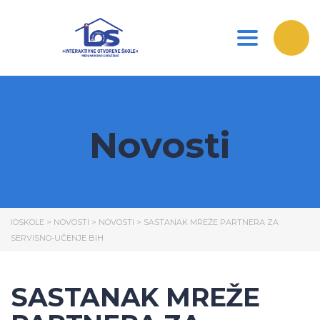
Toggle nav
Novosti
IOSKOLE
>
NOVOSTI
>
NOVOSTI
>
SASTANAK MREŽE PARTNERA ZA
SERVISNO-UČENJE BIH
SASTANAK MREŽE