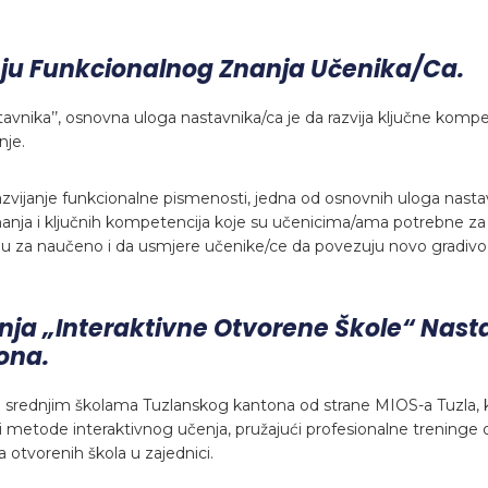
ju Funkcionalnog Znanja Učenika/ca.
vnika’’, osnovna uloga nastavnika/ca je da razvija ključne kompe
nje.
razvijanje funkcionalne pismenosti, jedna od osnovnih uloga nas
nanja i ključnih kompetencija koje su učenicima/ama potrebne za
a naučeno i da usmjere učenike/ce da povezuju novo gradivo sa
a „Interaktivne Otvorene Škole“ Nast
ona.
i srednjim školama Tuzlanskog kantona od strane MIOS-a Tuzla,
eći metode interaktivnog učenja, pružajući profesionalne treni
otvorenih škola u zajednici.