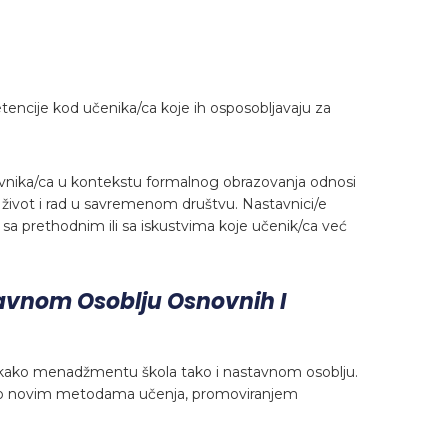
tencije kod učenika/ca koje ih osposobljavaju za
tavnika/ca u kontekstu formalnog obrazovanja odnosi
 život i rad u savremenom društvu. Nastavnici/e
 prethodnim ili sa iskustvima koje učenik/ca već
avnom Osoblju Osnovnih I
 kako menadžmentu škola tako i nastavnom osoblju.
nge o novim metodama učenja, promoviranjem