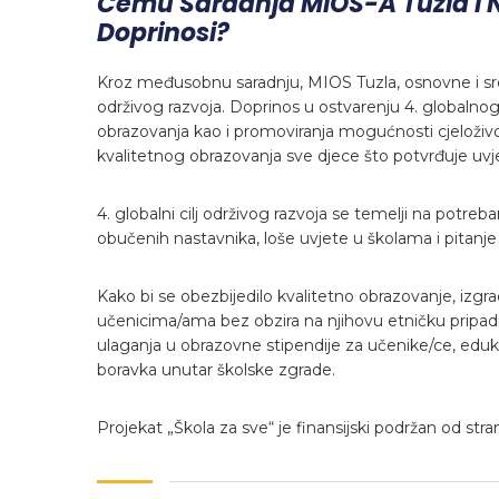
Čemu Saradnja MIOS-A Tuzla I 
Doprinosi?
Kroz međusobnu saradnju, MIOS Tuzla, osnovne i sre
održivog razvoja. Doprinos u ostvarenju 4. globalnog 
obrazovanja kao i promoviranja mogućnosti cjeloživo
kvalitetnog obrazovanja sve djece što potvrđuje uvj
4. globalni cilj održivog razvoja se temelji na potr
obučenih nastavnika, loše uvjete u školama i pitanje
Kako bi se obezbijedilo kvalitetno obrazovanje, izgrad
učenicima/ama bez obzira na njihovu etničku pripadn
ulaganja u obrazovne stipendije za učenike/ce, eduka
boravka unutar školske zgrade.
Projekat „Škola za sve“ je finansijski podržan od s