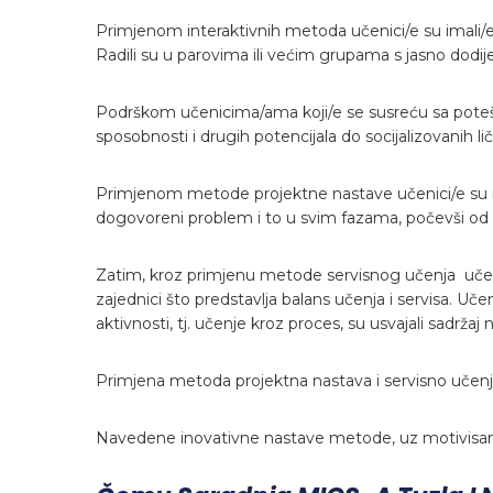
Primjenom interaktivnih metoda učenici/e su imali/e 
Radili su u parovima ili većim grupama s jasno dodij
Podrškom učenicima/ama koji/e se susreću sa pote
sposobnosti i drugih potencijala do socijalizovanih 
Primjenom metode projektne nastave učenici/e su im
dogovoreni problem i to u svim fazama, počevši od os
Zatim, kroz primjenu metode servisnog učenja učenic
zajednici što predstavlja balans učenja i servisa. Uč
aktivnosti, tj. učenje kroz proces, su usvajali sadrža
Primjena metoda projektna nastava i servisno učenje
Navedene inovativne nastave metode, uz motivisan