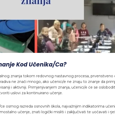
Znanje Kod Učenika/ca?
ionalnog znanja tokom redovnog nastavnog procesa, prvenstveno
adiva ne znači mnogo, ako učenici/e ne znaju to znanje da pri
niji i aktivniji. Primjenjivanjem znanja, učenici/e će se oslobodi
tvoriti uslovi za kontinuirano učenje.
/ce osmog razreda osnovnih škola, najvažnijim indikatorima učeni
stalno učenje, znati logički misliti i zaključivati te uočavati i rj