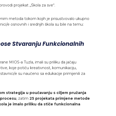
rovodi projekat „Škola za sve“.
avnim metoda tokom kojih je prisustvovalo ukupno
nici/e osnovnih i srednjih škola su bile na temu:
ose Stvaranju Funkcionalnih
ne MIOS-a Tuzla, imali su priliku da jačaju
ve, koje potiču kreativnost, komunikaciju,
tavnici/e su naučeno sa edukacije primijenili za
m strategija u poučavanju s ciljem pružanja
 procesu
, zatim
25 projekata primjene metode
ola je imalo priliku da stiče funkcionalna