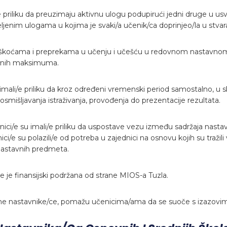
priliku da preuzimaju aktivnu ulogu podupirući jedni druge u usva
eljenim ulogama u kojima je svaki/a učenik/ca doprinjeo/la u stva
škoćama i preprekama u učenju i učešću u redovnom nastavnom
ličnih maksimuma.
ali/e priliku da kroz određeni vremenski period samostalno, u 
mišljavanja istraživanja, provođenja do prezentacije rezultata.
i/e su imali/e priliku da uspostave vezu između sadržaja nastav
enici/e su polazili/e od potreba u zajednici na osnovu kojih su tr
j nastavnih predmeta.
 je finansijski podržana od strane MIOS-a Tuzla.
e nastavnike/ce, pomažu učenicima/ama da se suoče s izazovim