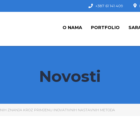
+387 61 141 409
O NAMA
PORTFOLIO
SAR
Novosti
LNIH ZNANJA KROZ PRIMJENU INOVATIVNIH NASTAVNIH METODA