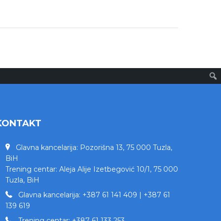
KONTAKT
Glavna kancelarija: Pozorišna 13, 75 000 Tuzla,
BiH
Trening centar: Aleja Alije Izetbegović 10/1, 75 000
Tuzla, BiH
Glavna kancelarija: +387 61 141 409 | +387 61
139 619
Trening centar: +387 61 133 253