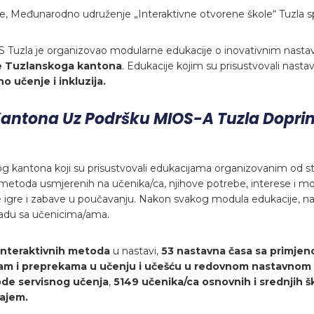
e, Međunarodno udruženje „Interaktivne otvorene škole“ Tuzla sp
OS Tuzla je organizovao modularne edukacije o inovativnim nast
le Tuzlanskoga kantona
. Edukacije kojim su prisustvovali nastav
o učenje i inkluzija.
Kantona Uz Podršku MIOS-A Tuzla Doprin
g kantona koji su prisustvovali edukacijama organizovanim od stra
oda usmjerenih na učenika/ca, njihove potrebe, interese i moti
e igre i zabave u poučavanju. Nakon svakog modula edukacije, nas
radu sa učenicima/ama.
interaktivnih metoda
u nastavi,
53 nastavna časa sa primjeno
ćam i preprekama u učenju i učešću u redovnom nastavnom
ode servisnog učenja
,
5149 učenika/ca osnovnih i srednjih šk
žajem.