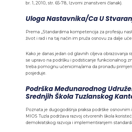
br. 1, 2010, str. 65-78, Izvorni znanstveni članak).
Uloga Nastavnika/ca U Stvaran
Prema ,,Standardima kompetencija za profesiju nasta
život i rad i na taj način im pruža osnovu za dalje uče
Kako je danas jedan od glavnih ciljeva obrazovanja 
se upravo na podršku i podsticanje funkcionalnog z
treba pomognu učenicima/ama da pronađu primjenu z
posjeduje.
Podrška Međunarodnog Udruženj
Srednjih Škola Tuzlanskog Kant
Poznata je dugogodišnja praksa podrške osnovnim 
MIOS Tuzla podržava razvoj otvorenih škola korist
demokratskog razvoja i implementiranjem standarda 