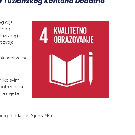
la Tuzlanskog Kantona Dodatno
 cilja
tetnog
luzivnog i
azvoja.
atak adekvatno
ilike svim
 potrebna su
 na uvjete
berg fondacije, Njemačka.