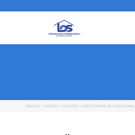
IOSKOLE
>
NOVOSTI
>
NOVOSTI
>
5140 UČENIKA DO FUNKCIONA