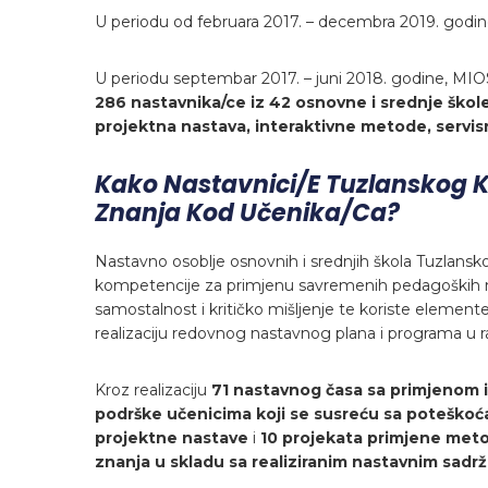
U periodu od februara 2017. – decembra 2019. godin
U periodu septembar 2017. – juni 2018. godine, MI
286 nastavnika/ce iz 42 osnovne
i srednje ško
projektna nastava, interaktivne metode, servisn
Kako Nastavnici/e Tuzlanskog 
Znanja Kod Učenika/ca?
Nastavno osoblje osnovnih i srednjih škola Tuzlansko
kompetencije za primjenu savremenih pedagoških met
samostalnost i kritičko mišljenje te koriste element
realizaciju redovnog nastavnog plana i programa u 
Kroz realizaciju
71 nastavnog časa sa primjenom 
podrške učenicima koji se susreću sa poteško
projektne nastave
i
10 projekata primjene met
znanja u skladu sa realiziranim nastavnim sadr