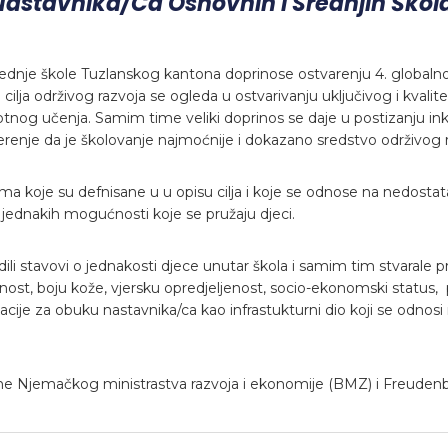
Nastavnika/ca Osnovnih I Srednjih Ško
dnje škole Tuzlanskog kantona doprinose ostvarenju 4. globalnog
cilja održivog razvoja se ogleda u ostvarivanju uključivog i kvali
tnog učenja. Samim time veliki doprinos se daje u postizanju ink
erenje da je školovanje najmoćnije i dokazano sredstvo održivog r
ebama koje su defnisane u u opisu cilja i koje se odnose na nedost
 jednakih mogućnosti koje se pružaju djeci.
ili stavovi o jednakosti djece unutar škola i samim tim stvarale pr
ost, boju kože, vjersku opredjeljenost, socio-ekonomski status,
cije za obuku nastavnika/ca kao infrastukturni dio koji se odnosi
trane Njemačkog ministrastva razvoja i ekonomije (BMZ) i Freuden