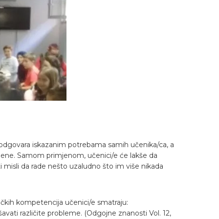
 odgovara iskazanim potrebama samih učenika/ca, a
mjene. Samom primjenom, učenici/e će lakše da
ti misli da rade nešto uzaludno što im više nikada
čkih kompetencija učenici/e smatraju:
ešavati različite probleme. (Odgojne znanosti Vol. 12,