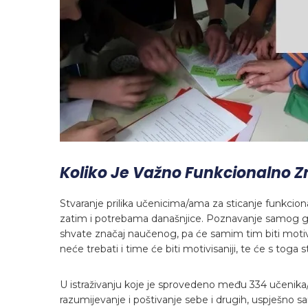
Koliko Je Važno Funkcionalno 
Stvaranje prilika učenicima/ama za sticanje funkc
zatim i potrebama današnjice. Poznavanje samog gr
shvate značaj naučenog, pa će samim tim biti motivisa
neće trebati i time će biti motivisaniji, te će s toga s
U istraživanju koje je sprovedeno među 334 učenika
razumijevanje i poštivanje sebe i drugih, uspješno samo