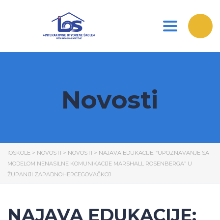
Toggle nav
Novosti
IOSKOLE
>
NOVOSTI
>
NOVOSTI
>
NAJAVA EDUKACIJE: “UPOZNAVANJE SA
MODELOM NENASILNE KOMUNIKACIJE MARSHALL ROSENBERGA” U
ŽUPANIJI ZAPADNOHERCEGOVAČKOJ
NAJAVA EDUKACIJE: