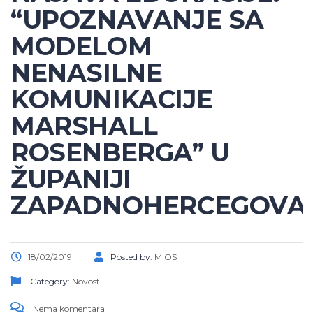
“UPOZNAVANJE SA
MODELOM
NENASILNE
KOMUNIKACIJE
MARSHALL
ROSENBERGA” U
ŽUPANIJI
ZAPADNOHERCEGOVA
18/02/2019
Posted by:
MIOS
Category:
Novosti
Nema komentara