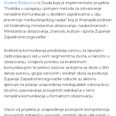
Ruđera Boškovića
iz Gruda koja je implementator projekta:
“Podrška u usvajanju i primjeni metoda za ostvarivanje
nenasilne komunikacije u školskim zajednicama u cilju
prevencije međuvršnjačkog nasilja” koji je finansijski podržan
od Federalnog ministarstva obrazovanja i nauke/znanosti i
Ministarstva obrazovanja, znanosti, kulture i športa Županije
Zapadnohercegovačke.
Kvalitetna komunikacija predstavlja osnovu za ispunjen i
zadovoljavajući rad u svim segmentima života, a naročito u
obrazovanju. Uvidjevši potrebu za kvalitetnom
komunikacijom te prateći izazove sa kojima se škole u BiH
danas susreću, grupa osnovnih i srednjih škola sa područja
Županije Zapadnohercegovačke odlučile su aktivno
djelovati na pitanje unapređenja međuljudskih odnosa kroz
stručno usavršavanje prosvjetnih radnika/ca o temi
nenasilna komunikacija u formalnom obrazovanju.
Glavni cilj projekta je unapređenje postojećih kompetencija
prosvjetnih radnika/ca osnovnih i srednjih škola uključenih u