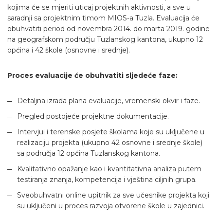
kojima će se mjeriti uticaj projektnih aktivnosti, a sve u
saradnji sa projektnim timom MIOS-a Tuzla. Evaluacija će
obuhvatiti period od novembra 2014. do marta 2019. godine
na geografskom području Tuzlanskog kantona, ukupno 12
općina i 42 škole (osnovne i srednje).
Proces evaluacije će obuhvatiti sljedeće faze:
Detaljna izrada plana evaluacije, vremenski okvir i faze.
Pregled postojeće projektne dokumentacije.
Intervjui i terenske posjete školama koje su uključene u
realizaciju projekta (ukupno 42 osnovne i srednje škole)
sa područja 12 općina Tuzlanskog kantona.
Kvalitativno opažanje kao i kvantitativna analiza putem
testiranja znanja, kompetencija i vještina ciljnih grupa.
Sveobuhvatni online upitnik za sve učesnike projekta koji
su uključeni u proces razvoja otvorene škole u zajednici.