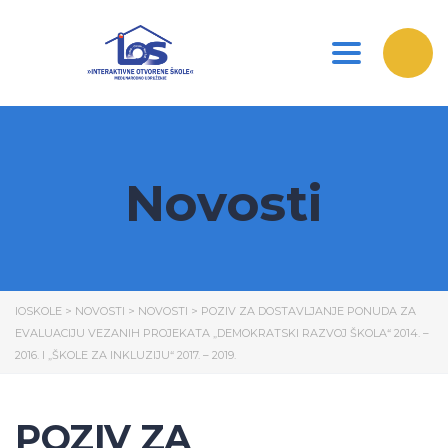
Toggle nav
Novosti
IOSKOLE
>
NOVOSTI
>
NOVOSTI
>
POZIV ZA DOSTAVLJANJE PONUDA ZA
EVALUACIJU VEZANIH PROJEKATA „DEMOKRATSKI RAZVOJ ŠKOLA“ 2014. –
2016. I „ŠKOLE ZA INKLUZIJU“ 2017. – 2019.
POZIV ZA