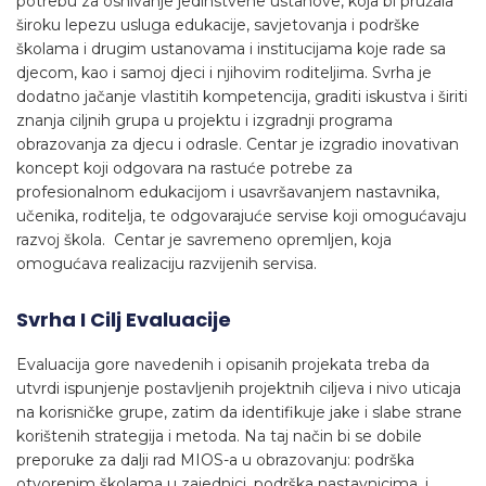
potrebu za osnivanje jedinstvene ustanove, koja bi pružala
široku lepezu usluga edukacije, savjetovanja i podrške
školama i drugim ustanovama i institucijama koje rade sa
djecom, kao i samoj djeci i njihovim roditeljima. Svrha je
dodatno jačanje vlastitih kompetencija, graditi iskustva i širiti
znanja ciljnih grupa u projektu i izgradnji programa
obrazovanja za djecu i odrasle. Centar je izgradio inovativan
koncept koji odgovara na rastuće potrebe za
profesionalnom edukacijom i usavršavanjem nastavnika,
učenika, roditelja, te odgovarajuće servise koji omogućavaju
razvoj škola. Centar je savremeno opremljen, koja
omogućava realizaciju razvijenih servisa.
Svrha I Cilj Evaluacije
Evaluacija gore navedenih i opisanih projekata treba da
utvrdi ispunjenje postavljenih projektnih ciljeva i nivo uticaja
na korisničke grupe, zatim da identifikuje jake i slabe strane
korištenih strategija i metoda. Na taj način bi se dobile
preporuke za dalji rad MIOS-a u obrazovanju: podrška
otvorenim školama u zajednici, podrška nastavnicima, i