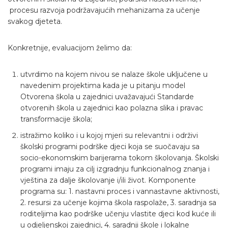
procesu razvoja podržavajućih mehanizama za učenje
svakog djeteta.
Konkretnije, evaluacijom želimo da:
utvrdimo na kojem nivou se nalaze škole uključene u
navedenim projektima kada je u pitanju model
Otvorena škola u zajednici uvažavajući Standarde
otvorenih škola u zajednici kao polazna slika i pravac
transformacije škola;
istražimo koliko i u kojoj mjeri su relevantni i održivi
školski programi podrške djeci koja se suočavaju sa
socio-ekonomskim barijerama tokom školovanja. Školski
programi imaju za cilj izgradnju funkcionalnog znanja i
vještina za dalje školovanje i/ili život. Komponente
programa su: 1. nastavni proces i vannastavne aktivnosti,
2. resursi za učenje kojima škola raspolaže, 3. saradnja sa
roditeljima kao podrške učenju vlastite djeci kod kuće ili
u odjeljenskoj zajednici, 4. saradnji škole i lokalne