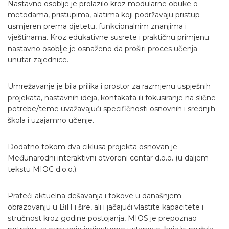
Nastavno osoblje je prolazilo kroz modularne obuke o
metodama, pristupima, alatima koji podržavaju pristup
usmjeren prema djetetu, funkcionalnim znanjima i
vještinama. Kroz edukativne susrete i praktičnu primjenu
nastavno osoblje je osnaženo da proširi proces učenja
unutar zajednice.
Umrežavanje je bila prilika i prostor za razmjenu uspješnih
projekata, nastavnih ideja, kontakata ili fokusiranje na slične
potrebe/teme uvažavajući specifičnosti osnovnih i srednjih
škola i uzajamno učenje.
Dodatno tokom dva ciklusa projekta osnovan je
Međunarodni interaktivni otvoreni centar d.o.o. (u daljem
tekstu MIOC d.o.o.).
Prateći aktuelna dešavanja i tokove u današnjem
obrazovanju u BiH i šire, ali i jačajući vlastite kapacitete i
stručnost kroz godine postojanja, MIOS je prepoznao