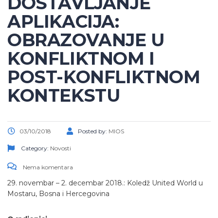
DOSTAVLJANJE
APLIKACIJA:
OBRAZOVANJE U
KONFLIKTNOM I
POST-KONFLIKTNOM
KONTEKSTU
03/10/2018
Posted by:
MIOS
Category:
Novosti
Nema komentara
29. novembar – 2. decembar 2018.: Koledž United World u
Mostaru, Bosna i Hercegovina