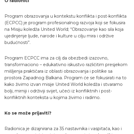
O radionici
Program obrazovanja u kontekstu konflikta i post-konflikta
(ECPCC) je program profesionalnog razvoja koji se fokusira
na Misiju koledža United World; “Obrazovanje kao sila koja
ujedinjenje ljude, narode i kulture u cilju mira i održive
budućnosti”.
Program ECPCC ima za cilj da obezbedi izazovno,
transformaciono – edukativno iskustvo različitim presjekom
mišljenja praktičara iz oblasti obrazovanja i politike sa
prostora Zapadnog Balkana. Program će se fokusirati na to
kako živimo izvan misije United World koledža i stvaramo
bolji, mirniji i održiviji svijet, učeći iz konfliktnih i post-
konfliktnih konteksta u kojima živimo i radimo.
Ko se može prijaviti?
Radionica je dizajnirana za 35 nastavnika i vaspitača, kao i