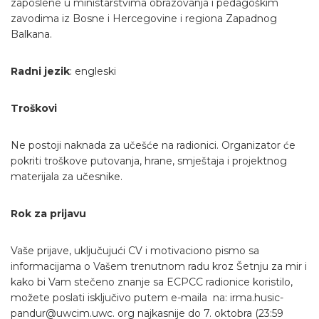
zaposlene u ministarstvima obrazovanja i pedagoškim
zavodima iz Bosne i Hercegovine i regiona Zapadnog
Balkana.
Radni jezik
: engleski
Troškovi
Ne postoji naknada za učešće na radionici. Organizator će
pokriti troškove putovanja, hrane, smještaja i projektnog
materijala za učesnike.
Rok za prijavu
Vaše prijave, uključujući CV i motivaciono pismo sa
informacijama o Vašem trenutnom radu kroz Šetnju za mir i
kako bi Vam stečeno znanje sa ECPCC radionice koristilo,
možete poslati isključivo putem e-maila na: irma.husic-
pandur@uwcim.uwc. org najkasnije do 7. oktobra (23:59