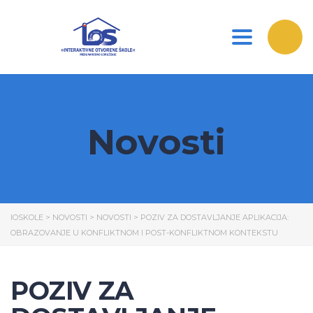
Toggle nav
Novosti
IOSKOLE
>
NOVOSTI
>
NOVOSTI
>
POZIV ZA DOSTAVLJANJE APLIKACIJA:
OBRAZOVANJE U KONFLIKTNOM I POST-KONFLIKTNOM KONTEKSTU
POZIV ZA