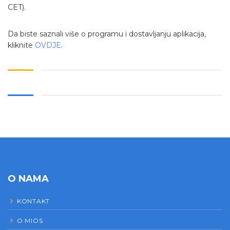
CET).
Da biste saznali više o programu i dostavljanju aplikacija,
kliknite
OVDJE
.
O NAMA
KONTAKT
O MIOS