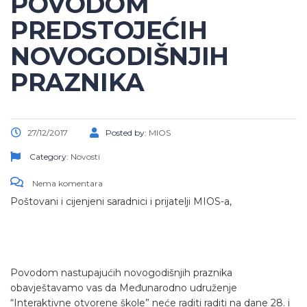
POVODOM
PREDSTOJEĆIH
NOVOGODIŠNJIH
PRAZNIKA
27/12/2017
Posted by:
MIOS
Category:
Novosti
Nema komentara
Poštovani i cijenjeni saradnici i prijatelji MIOS-a,
Povodom nastupajućih novogodišnjih praznika
obavještavamo vas da Međunarodno udruženje
“Interaktivne otvorene škole” neće raditi raditi na dane 28. i