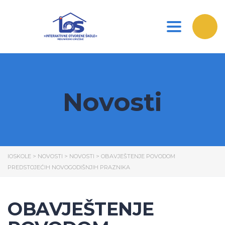
Toggle nav
Novosti
IOSKOLE
>
NOVOSTI
>
NOVOSTI
>
OBAVJEŠTENJE POVODOM
PREDSTOJEĆIH NOVOGODIŠNJIH PRAZNIKA
OBAVJEŠTENJE