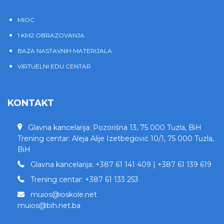
MIOC
1 KM2 OBRAZOVANJA
BAZA NASTAVNIH MATERIJALA
VIRTUELNI EDU CENTAR
KONTAKT
Glavna kancelarija: Pozorišna 13, 75 000 Tuzla, BiH
Trening centar: Aleja Alije Izetbegović 10/1, 75 000 Tuzla,
BiH
Glavna kancelarija: +387 61 141 409 | +387 61 139 619
Trening centar: +387 61 133 253
muios@ioskole.net
muios@bih.net.ba