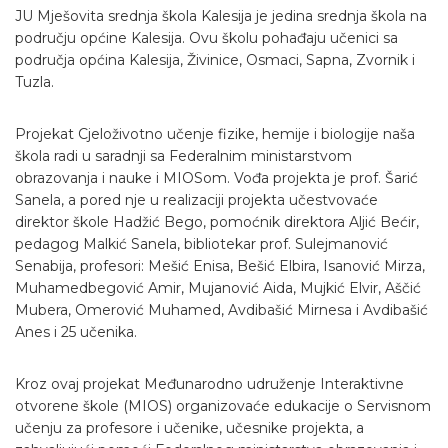
JU Mješovita srednja škola Kalesija je jedina srednja škola na
području općine Kalesija. Ovu školu pohađaju učenici sa
područja općina Kalesija, Živinice, Osmaci, Sapna, Zvornik i
Tuzla.
Projekat Cjeloživotno učenje fizike, hemije i biologije naša
škola radi u saradnji sa Federalnim ministarstvom
obrazovanja i nauke i MIOSom. Vođa projekta je prof. Šarić
Sanela, a pored nje u realizaciji projekta učestvovaće
direktor škole Hadžić Bego, pomoćnik direktora Aljić Bećir,
pedagog Malkić Sanela, bibliotekar prof. Sulejmanović
Senabija, profesori: Mešić Enisa, Bešić Elbira, Isanović Mirza,
Muhamedbegović Amir, Mujanović Aida, Mujkić Elvir, Aščić
Mubera, Omerović Muhamed, Avdibašić Mirnesa i Avdibašić
Anes i 25 učenika.
Kroz ovaj projekat Međunarodno udruženje Interaktivne
otvorene škole (MIOS) organizovaće edukacije o Servisnom
učenju za profesore i učenike, učesnike projekta, a