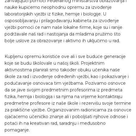
zahvaljujući pomoći Federalnog ministarstva obrazovanja i
nauke kupićemo neophodnu opremu za izvođenje
laboratorijskih vježbi iz fizike, hemije i biologije. U
osposobljavanju i prilagođavanju kabineta za izvođenje
vježbi pomoći će nam naše lokalne firme, koje su i ranije
podržavale naš rad i nastojanja da mladima pružimo što
bolje uslove za obrazovanje i aktivno ih uključimo u rad.
Kupljenu opremu koristiće ove ali i sve buduće generacije
koje se budu školovale u našoj školi. Projektnim
aktivnostima planirali smo također obuku učenika naše
škole za rad i izvođenje određenih vježbi, kao i pokazivanje i
podučavanje osnovaca tim vježbama. Pozivamo osnovce
da se jave svojim predmetnim profesorima iz predmeta
fizika, hemija i biologija i sa njima na vrijeme kontaktiraju
predmetne profesore iz naše škole i rezervišu svoje termine
za praktične vježbe. Organizovanim radionicama za osnovce
ojačaćemo učeničko znanje ali i poboljšati njihove odnose i
potaći ih na kreativan rad, saradnju i međusobno
pomaganje.