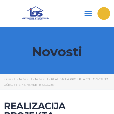
Toggle nav
Novosti
IOSKOLE
>
NOVOSTI
>
NOVOSTI
>
REALIZACIJA PROJEKTA “CJELOŽIVOTNO
UČENJE FIZIKE, HEMIJE I BIOLOGIJE”
REALIZACIJA