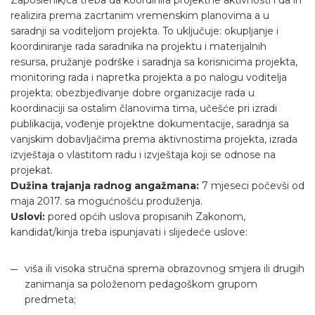
realizira prema zacrtanim vremenskim planovima a u
saradnji sa voditeljom projekta. To uključuje: okupljanje i
koordiniranje rada saradnika na projektu i materijalnih
resursa, pružanje podrške i saradnja sa korisnicima projekta,
monitoring rada i napretka projekta a po nalogu voditelja
projekta; obezbjeđivanje dobre organizacije rada u
koordinaciji sa ostalim članovima tima, učešće pri izradi
publikacija, vođenje projektne dokumentacije, saradnja sa
vanjskim dobavljačima prema aktivnostima projekta, izrada
izvještaja o vlastitom radu i izvještaja koji se odnose na
projekat.
Dužina trajanja radnog angažmana:
7 mjeseci počevši od
maja 2017. sa mogućnošću produženja.
Uslovi:
pored općih uslova propisanih Zakonom,
kandidat/kinja treba ispunjavati i slijedeće uslove:
viša ili visoka stručna sprema obrazovnog smjera ili drugih
zanimanja sa položenom pedagoškom grupom
predmeta;