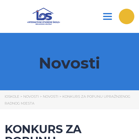
Toggle nav
Novosti
IOSKOLE
>
NOVOSTI
>
NOVOSTI
>
KONKURS ZA POPUNU UPRAŽNJENOG
RADNOG MJESTA
KONKURS ZA