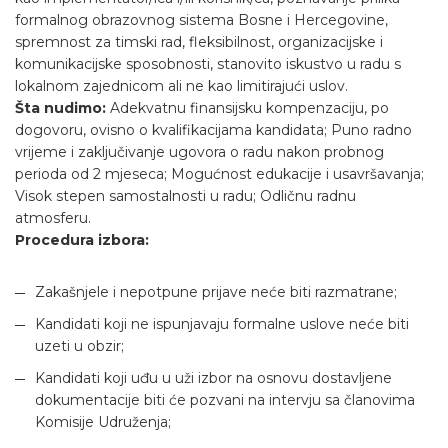
formalnog obrazovnog sistema Bosne i Hercegovine,
spremnost za timski rad, fleksibilnost, organizacijske i
komunikacijske sposobnosti, stanovito iskustvo u radu s
lokalnom zajednicom ali ne kao limitirajući uslov.
Šta nudimo:
Adekvatnu finansijsku kompenzaciju, po
dogovoru, ovisno o kvalifikacijama kandidata; Puno radno
vrijeme i zaključivanje ugovora o radu nakon probnog
perioda od 2 mjeseca; Mogućnost edukacije i usavršavanja;
Visok stepen samostalnosti u radu; Odličnu radnu
atmosferu.
Procedura izbora:
Zakašnjele i nepotpune prijave neće biti razmatrane;
Kandidati koji ne ispunjavaju formalne uslove neće biti
uzeti u obzir;
Kandidati koji uđu u uži izbor na osnovu dostavljene
dokumentacije biti će pozvani na intervju sa članovima
Komisije Udruženja;