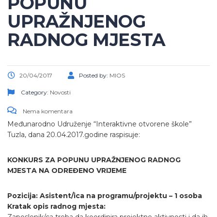
POPUNU
UPRAŽNJENOG
RADNOG MJESTA
20/04/2017
Posted by:
MIOS
Category:
Novosti
Nema komentara
Međunarodno Udruženje “Interaktivne otvorene škole”
Tuzla, dana 20.04.2017.godine raspisuje:
KONKURS ZA POPUNU UPRAŽNJENOG RADNOG
MJESTA NA ODREĐENO VRIJEME
Pozicija: Asistent/ica na programu/projektu – 1 osoba
Kratak opis radnog mjesta:
Zaposlenik/ca treba da koordinira projektne aktivnosti i da ih