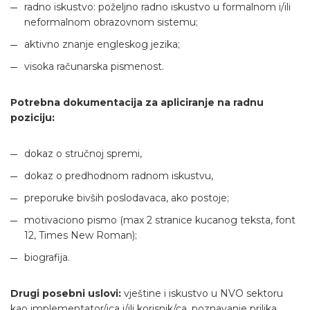
radno iskustvo: poželjno radno iskustvo u formalnom i/ili
neformalnom obrazovnom sistemu;
aktivno znanje engleskog jezika;
visoka računarska pismenost.
Potrebna dokumentacija za apliciranje na radnu
poziciju:
dokaz o stručnoj spremi,
dokaz o predhodnom radnom iskustvu,
preporuke bivših poslodavaca, ako postoje;
motivaciono pismo (max 2 stranice kucanog teksta, font
12, Times New Roman);
biografija.
Drugi posebni uslovi:
vještine i iskustvo u NVO sektoru
kao implementator/ica i/ili korisnik/ca, poznavanje prilika