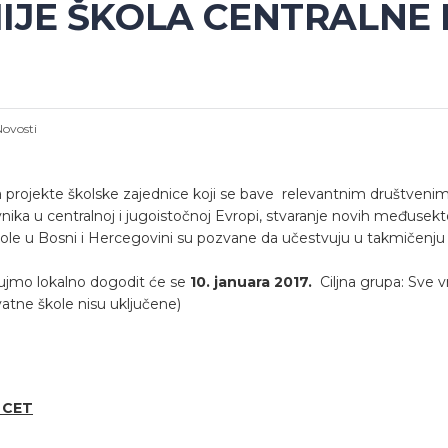
JE ŠKOLA CENTRALNE E
Novosti
 projekte školske zajednice koji se bave relevantnim društveni
ika u centralnoj i jugoistočnoj Evropi, stvaranje novih međusekt
Škole u Bosni i Hercegovini su pozvane da učestvuju u takmičenju 
ujmo lokalno dogodit će se
10. januara 2017.
Ciljna grupa: Sve v
vatne škole nisu uključene)
9 CET