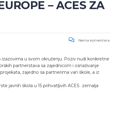
UROPE – ACES ZA
Nema komentara
m izazovima u svom okruženju. Poziv nudi konkretne
orskih partnerstava sa zajednicom i osnaživanje
projekata, zajedno sa partnerima van škole, a iz
rste javnih škola u 15 prihvatljivih ACES zemalja