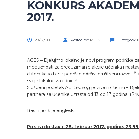
KONKURS AKADEMI
2017.
29/12/2016
Posted by:
MIOS
Category:
ACES – Djelujmo lokalno je novi program podrške za
mogućnosti za preduzimanje akcije učenika i nastavn
aktera kako bi se podržao održivi društveni razvoj. 
svoje lokalne zajednice!
Službeni početak ACES-ovog poziva na temu – Djel
partnera za učenike uzrasta od 13 do 17 godina. (Pri
Radni jezik je engleski.
Rok za dostavu: 28. februar 2017. godine, 23:5