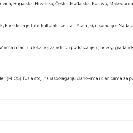
govina, Bugarska, Hrvatska, Češka, Mađarska, Kosovo, Makedonija, 
 koordinira je Interkulturalni centar (Austrija), u saradnji s Nadá
 učešća mladih u lokalnoj zajednici i podsticanje njihovog građa
 (MIOS) Tuzla stoji na raspolaganju članovima i članicama za podr