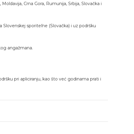
Moldavija, Crna Gora, Rumunija, Srbija, Slovačka i
cia Slovenskej sporiteľne (Slovačka) i uz podršku
nskog angažmana.
šku pri apliciranju, kao što već godinama prati i