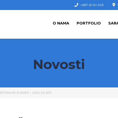
+387 61 141 409
O NAMA
PORTFOLIO
SAR
Novosti
NTRALNE EUROPE – ACES ZA 2017.