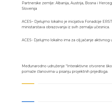
Partnerske zemlje: Albanija, Austrija, Bosna i Herce
Slovenija
ACES– Djelujmo lokalno je inicijativa Fonadcije ERSTE,
ministarstava obrazovanja iz svih zemalja učesnica.
ACES- Djelujmo lokalno ima za cilj jačanje aktivnog
Međunarodno udruženje “Interaktivne otvorene škole”
pomaže članovima u pisanju projektnih prijedloga.