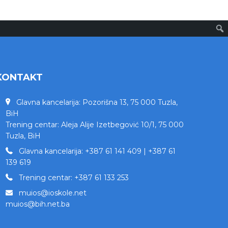
KONTAKT
Glavna kancelarija: Pozorišna 13, 75 000 Tuzla,
BiH
Trening centar: Aleja Alije Izetbegović 10/1, 75 000
Tuzla, BiH
Glavna kancelarija: +387 61 141 409 | +387 61
139 619
Trening centar: +387 61 133 253
muios@ioskole.net
muios@bih.net.ba