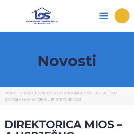
Toggle nav
Novosti
IOSKOLE
>
NOVOSTI
>
NOVOSTI
>
DIREKTORICA MIOS – A USPJEŠNO
ZAVRŠILA NVO AKADEMIJU ERSTE FONDACIJE
DIREKTORICA MIOS –