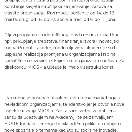
korištenje savjeta stručnjaka za rješavanje izazova za
vlastite organizacije. Prvi modul održan je od 14. do 18.
marta, drugi od 18. do 22. aprila, a treći od 6. do 11. juna.
Ciljevi programa su identifikacija novih resursa za rad kao
npr. prikupljanje sredstava, finansiranje izvora i inovacijski
menadžment. Također, među ciljevima akademije su bili
uspješna realizacija promjena u organizacijama i rad na
specifičnim izazovima s kojima se organizacija suočava. Za
direktoricu MIOS – a učešće je imalo višestruku korist.
„Na mene je poseban utisak ostavila tema marketinga u
nevladinom organizacijama, te liderstvo jer je otvorila nove
aspekte razvoja MIOS-a. Zaista sam sretna za dobijenu
šansu da učestvujem na Akademiji, te se zahvaljujem
ERSTE fondaciji, jer mi je to bila odlična prilika da dobijem
nove spoznaje o temama kao što su socijalne inovacije,