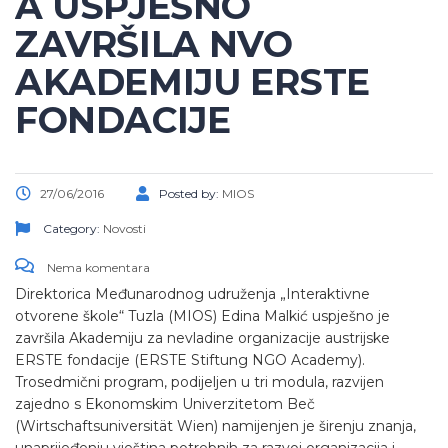
A USPJEŠNO
ZAVRŠILA NVO
AKADEMIJU ERSTE
FONDACIJE
27/06/2016
Posted by:
MIOS
Category:
Novosti
Nema komentara
Direktorica Međunarodnog udruženja „Interaktivne
otvorene škole“ Tuzla (MIOS) Edina Malkić uspješno je
završila Akademiju za nevladine organizacije austrijske
ERSTE fondacije (ERSTE Stiftung NGO Academy).
Trosedmični program, podijeljen u tri modula, razvijen
zajedno s Ekonomskim Univerzitetom Beč
(Wirtschaftsuniversität Wien) namijenjen je širenju znanja,
unaprijeđenju vještina potrebnih za razvoj organizacija i