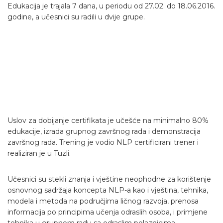
Edukacija je trajala 7 dana, u periodu od 27.02. do 18.06.2016.
godine, a učesnici su radili u dvije grupe.
Uslov za dobijanje certifikata je učešće na minimalno 80%
edukacije, izrada grupnog završnog rada i demonstracija
završnog rada. Trening je vodio NLP certificirani trener i
realiziran je u Tuzli.
Učesnici su stekli znanja i vještine neophodne za korištenje
osnovnog sadržaja koncepta NLP-a kao i vještina, tehnika,
modela i metoda na područjima ličnog razvoja, prenosa
informacija po principima učenja odraslih osoba, i primjene
tehnika u grupnom radu sa odraslim polaznicima.