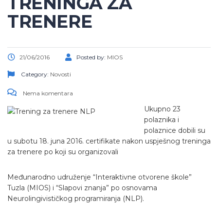
TRENINGA ZA
TRENERE
21/06/2016
Posted by:
MIOS
Category:
Novosti
Nema komentara
Ukupno 23
polaznika i
polaznice dobili su
u subotu 18. juna 2016. certifikate nakon uspješnog treninga
za trenere po koji su organizovali
Međunarodno udruženje “Interaktivne otvorene škole”
Tuzla (MIOS) i “Slapovi znanja” po osnovama
Neurolingivističkog programiranja (NLP).