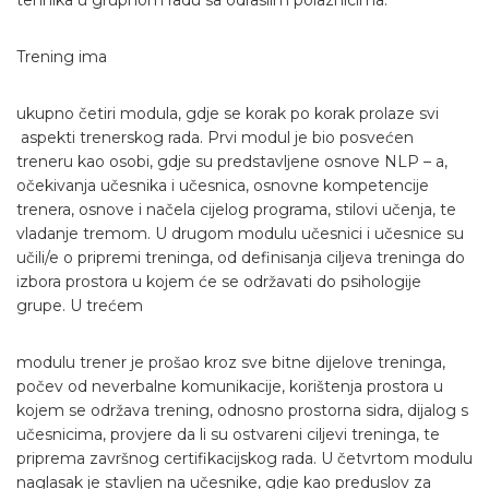
Trening ima
ukupno četiri modula, gdje se korak po korak prolaze svi
aspekti trenerskog rada. Prvi modul je bio posvećen
treneru kao osobi, gdje su predstavljene osnove NLP – a,
očekivanja učesnika i učesnica, osnovne kompetencije
trenera, osnove i načela cijelog programa, stilovi učenja, te
vladanje tremom. U drugom modulu učesnici i učesnice su
učili/e o pripremi treninga, od definisanja ciljeva treninga do
izbora prostora u kojem će se održavati do psihologije
grupe. U trećem
modulu trener je prošao kroz sve bitne dijelove treninga,
počev od neverbalne komunikacije, korištenja prostora u
kojem se održava trening, odnosno prostorna sidra, dijalog s
učesnicima, provjere da li su ostvareni ciljevi treninga, te
priprema završnog certifikacijskog rada. U četvrtom modulu
naglasak je stavljen na učesnike, gdje kao preduslov za