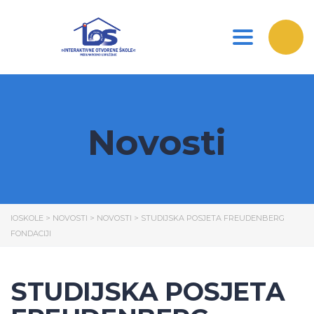
Toggle nav
Novosti
IOSKOLE
>
NOVOSTI
>
NOVOSTI
>
STUDIJSKA POSJETA FREUDENBERG
FONDACIJI
STUDIJSKA POSJETA