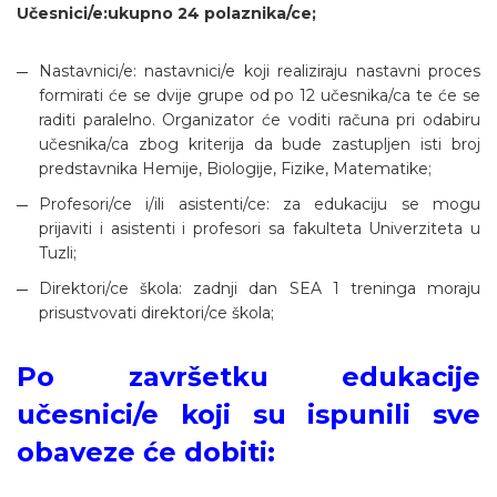
Učesnici/e:ukupno 24 polaznika/ce;
Nastavnici/e: nastavnici/e koji realiziraju nastavni proces
formirati će se dvije grupe od po 12 učesnika/ca te će se
raditi paralelno. Organizator će voditi računa pri odabiru
učesnika/ca zbog kriterija da bude zastupljen isti broj
predstavnika Hemije, Biologije, Fizike, Matematike;
Profesori/ce i/ili asistenti/ce: za edukaciju se mogu
prijaviti i asistenti i profesori sa fakulteta Univerziteta u
Tuzli;
Direktori/ce škola: zadnji dan SEA 1 treninga moraju
prisustvovati direktori/ce škola;
Po završetku edukacije
učesnici/e koji su ispunili sve
obaveze će dobiti: