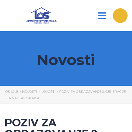
Toggle nav
Novosti
IOSKOLE
>
NOVOSTI
>
NOVOSTI
>
POZIV ZA OBRAZOVANJE 2. GENERACIJE
SEA NASTAVNIKA/CA
POZIV ZA