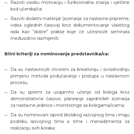
Razviti visoku motivaciju i funkcionalna znanja i vještine
kod učenika/ca;
Razviti dodatni materijal (scenarije za nastavne pripreme,
videa oglednih časova) kroz dokumentovanje vlastitog
rada kao “dobre” prakse koje će učesnici/e seminara
međusobno razmijeniti.
Bitni kriteriji za nominovanje predstavnika/ca:
Da su nastavnici/e otvoreni za kreativniju i svrsishodniju
primjenu metoda podučavanja i pristupa u nastavnom
procesu;
Da su spremi za uzajamno učenje od kolega kroz
demonstrativne časove, planiranje zajedničkih scenarija
za nastavne jedinice i monitoringe sa kolegama/icama;
Da su nominovani ispred školskog razvojnog tima i imaju
podršku razvojnog tima a time i menadžmenta za
realizaciju svih koraka;