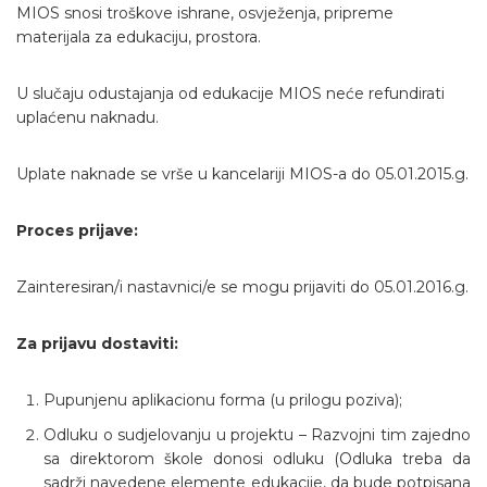
MIOS snosi troškove ishrane, osvježenja, pripreme
materijala za edukaciju, prostora.
U slučaju odustajanja od edukacije MIOS neće refundirati
uplaćenu naknadu.
Uplate naknade se vrše u kancelariji MIOS-a do 05.01.2015.g.
Proces prijave:
Zainteresiran/i nastavnici/e se mogu prijaviti do 05.01.2016.g.
Za prijavu dostaviti:
Pupunjenu aplikacionu forma (u prilogu poziva);
Odluku o sudjelovanju u projektu – Razvojni tim zajedno
sa direktorom škole donosi odluku (Odluka treba da
sadrži navedene elemente edukacije, da bude potpisana