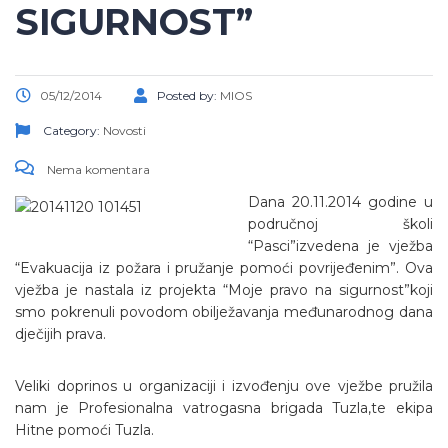
SIGURNOST”
05/12/2014
Posted by:
MIOS
Category:
Novosti
Nema komentara
Dana 20.11.2014 godine u
područnoj školi
“Pasci”izvedena je vježba
“Evakuacija iz požara i pružanje pomoći povrijeđenim”. Ova
vježba je nastala iz projekta “Moje pravo na sigurnost”koji
smo pokrenuli povodom obilježavanja međunarodnog dana
dječijih prava.
Veliki doprinos u organizaciji i izvođenju ove vježbe pružila
nam je Profesionalna vatrogasna brigada Tuzla,te ekipa
Hitne pomoći Tuzla.