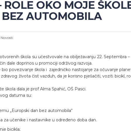
 – ROLE OKO MOJE ŠKOL
 BEZ AUTOMOBILA
:
Novosti
otvorenih škola su učestvovale na obilježavanju 22. Septembra 
čin dale doprinos u promociji održivog razvoja.
e bio povezivanje škola i zajedničko nastojanje za očuvanje plane
ravog života čist vazduh, da je korisno pješačiti, voziti bicikl, r
e škola dala je prof Alma Spahić, OŠ Pasci.
 ovog datuma su:
a temu „Europski dan bez automobila“
ma za učenike i nastavnike u određeno doba dan.
je bicikla;