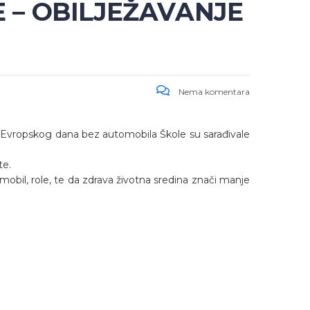
E – OBILJEŽAVANJE
Nema komentara
– Evropskog dana bez automobila Škole su sarađivale
te.
omobil, role, te da zdrava životna sredina znači manje