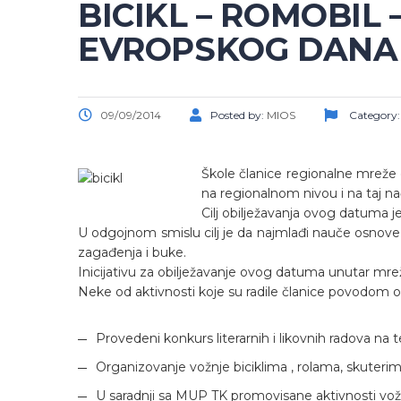
BICIKL – ROMOBIL
EVROPSKOG DANA
09/09/2014
Posted by:
MIOS
Category
Škole članice regionalne mreže 
na regionalnom nivou i na taj na
Cilj obilježavanja ovog datuma j
U odgojnom smislu cilj je da najmlađi nauče osnove zd
zagađenja i buke.
Inicijativu za obilježavanje ovog datuma unutar mrež
Neke od aktivnosti koje su radile članice povodom
Provedeni konkurs literarnih i likovnih radova n
Organizovanje vožnje biciklima , rolama, skuteri
U saradnji sa MUP TK promovisane aktivnosti vožn