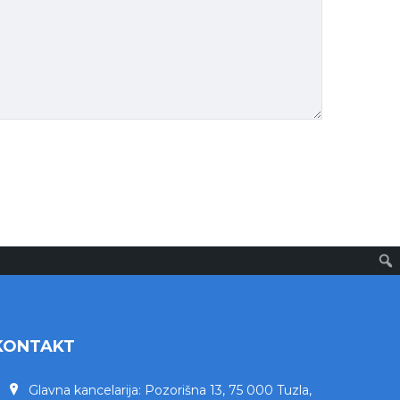
KONTAKT
Glavna kancelarija: Pozorišna 13, 75 000 Tuzla,