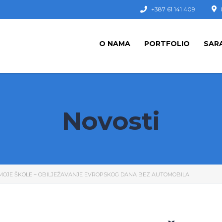
+387 61 141 409
O NAMA
PORTFOLIO
SAR
Novosti
O MOJE ŠKOLE – OBILJEŽAVANJE EVROPSKOG DANA BEZ AUTOMOBILA