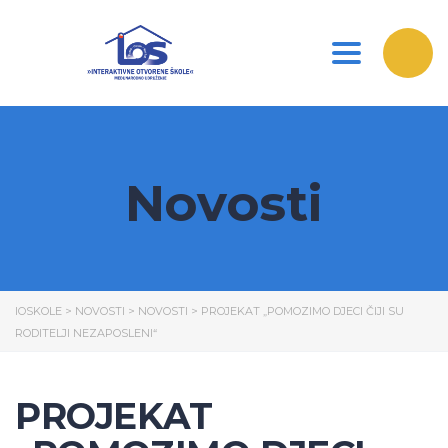
Toggle nav
Novosti
IOSKOLE
>
NOVOSTI
>
NOVOSTI
>
PROJEKAT „POMOZIMO DJECI ČIJI SU
RODITELJI NEZAPOSLENI“
PROJEKAT