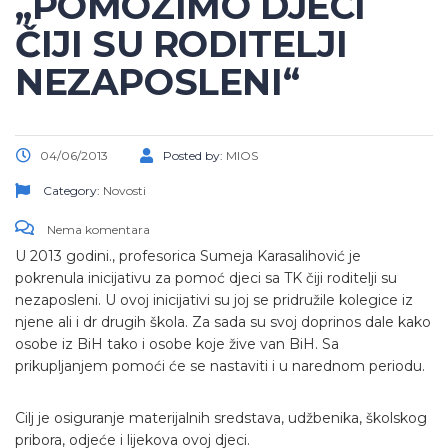
„POMOZIMO DJECI
ČIJI SU RODITELJI
NEZAPOSLENI“
04/06/2013
Posted by:
MIOS
Category:
Novosti
Nema komentara
U 2013 godini., profesorica Sumeja Karasalihović je
pokrenula inicijativu za pomoć djeci sa TK čiji roditelji su
nezaposleni. U ovoj inicijativi su joj se pridružile kolegice iz
njene ali i dr drugih škola. Za sada su svoj doprinos dale kako
osobe iz BiH tako i osobe koje žive van BiH. Sa
prikupljanjem pomoći će se nastaviti i u narednom periodu.
Cilj je osiguranje materijalnih sredstava, udžbenika, školskog
pribora, odjeće i lijekova ovoj djeci.