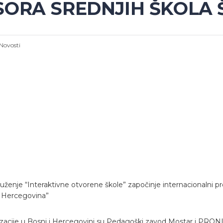
ORA SREDNJIH ŠKOLA Š
Novosti
enje “Interaktivne otvorene škole” započinje internacionalni pro
i Hercegovina”
acije u Bosni i Hercegovini su Pedagoški zavod Mostar i PRONI – 