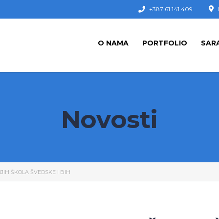
+387 61 141 409
O NAMA
PORTFOLIO
SAR
Novosti
IH ŠKOLA ŠVEDSKE I BIH