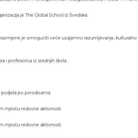
anizacija je The Global School iz Švedske.
azmjene je omogućiti veće uzajamno razumijevanje, kulturalno razu
 i profesorica iz srednjih škola.
 i podjela po porodicama
om mjestu-redovne aktivnosti
om mjestu-redovne aktivnosti