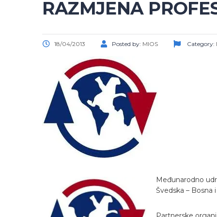
RAZMJENA PROFES
18/04/2013
Posted by:
MIOS
Category:
Međunarodno udruž
Švedska – Bosna 
Partnerske organiz