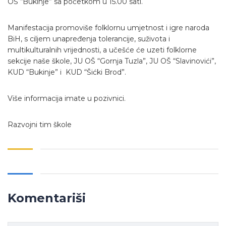
OŠ “Bukinje” sa početkom u 15.00 sati.
Manifestacija promoviše folklornu umjetnost i igre naroda
BiH, s ciljem unapređenja tolerancije, suživota i
multikulturalnih vrijednosti, a učešće će uzeti folklorne
sekcije naše škole, JU OŠ “Gornja Tuzla”, JU OŠ “Slavinovići”,
KUD “Bukinje” i KUD “Šićki Brod”.
Više informacija imate u pozivnici.
Razvojni tim škole
Komentariši