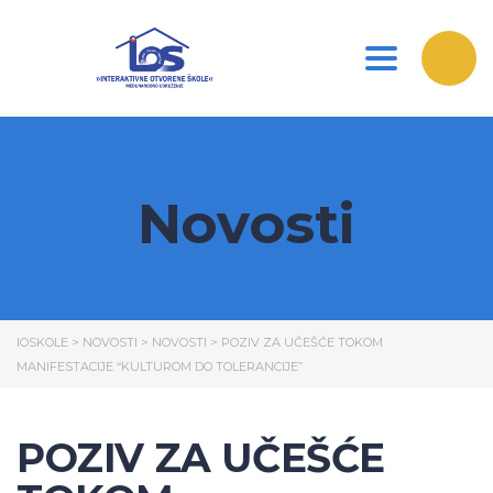
Toggle nav
Novosti
IOSKOLE
>
NOVOSTI
>
NOVOSTI
>
POZIV ZA UČEŠĆE TOKOM
MANIFESTACIJE “KULTUROM DO TOLERANCIJE”
POZIV ZA UČEŠĆE