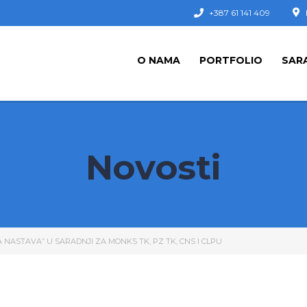
+387 61 141 409
O NAMA
PORTFOLIO
SAR
Novosti
NASTAVA” U SARADNJI ZA MONKS TK, PZ TK, CNS I CLPU