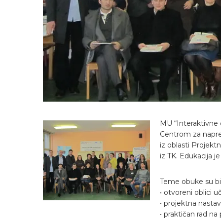
MU “Interaktivne 
Centrom za napred
iz oblasti Projekt
iz TK. Edukacija j
Teme obuke su bi
• otvoreni oblici u
• projektna nastav
• praktičan rad na 