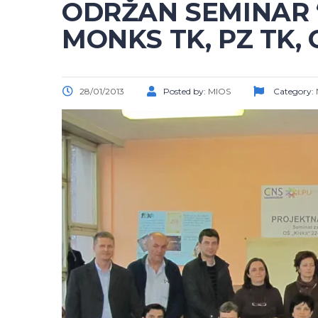
ODRŽAN SEMINAR 
MONKS TK, PZ TK, 
28/01/2013
Posted by:
MIOS
Category: