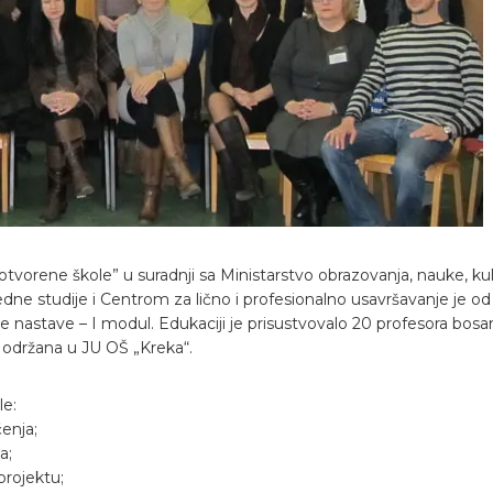
otvorene škole” u suradnji sa Ministarstvo obrazovanja, nauke, 
ne studije i Centrom za lično i profesionalno usavršavanje je od
ne nastave – I modul. Edukaciji je prisustvovalo 20 profesora bosan
e održana u JU OŠ „Kreka“.
le:
čenja;
a;
projektu;