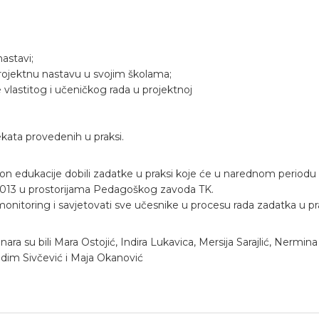
astavi;
projektnu nastavu u svojim školama;
e vlastitog i učeničkog rada u projektnoj
ekata provedenih u praksi.
n edukacije dobili zadatke u praksi koje će u narednom periodu real
2013 u prostorijama Pedagoškog zavoda TK.
monitoring i savjetovati sve učesnike u procesu rada zadatka u pra
nara su bili Mara Ostojić, Indira Lukavica, Mersija Sarajlić, Nermina
dim Sivčević i Maja Okanović