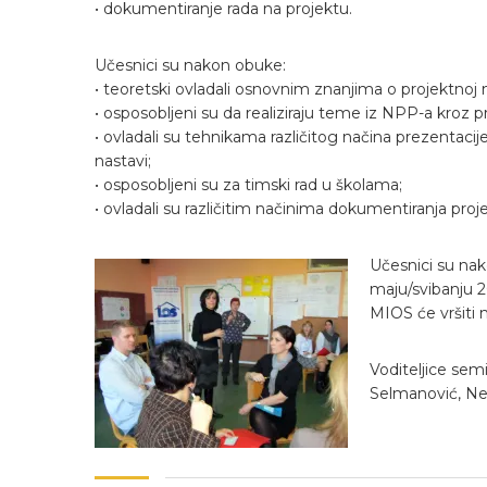
• dokumentiranje rada na projektu.
Učesnici su nakon obuke:
• teoretski ovladali osnovnim znanjima o projektnoj n
• osposobljeni su da realiziraju teme iz NPP-a kroz 
• ovladali su tehnikama različitog načina prezentacij
nastavi;
• osposobljeni su za timski rad u školama;
• ovladali su različitim načinima dokumentiranja proj
Učesnici su nako
maju/svibanju 
MIOS će vršiti 
Voditeljice semi
Selmanović, Ne