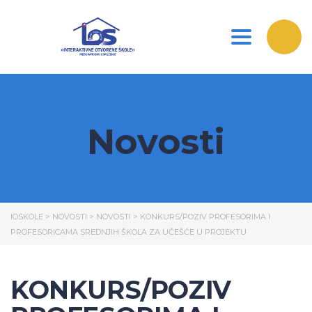
Toggle nav
Novosti
IOSKOLE
>
NOVOSTI
>
NOVOSTI
>
KONKURS/POZIV PROFESORIMA I
PROFESORICAMA SREDNJIH ŠKOLA ZA UČEŠĆE U PROJEKTU
KONKURS/POZIV