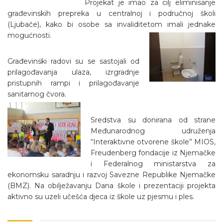
Projekat je imao za cilj eliminisanje
građevinskih prepreka u centralnoj i područnoj školi
(Ljubače), kako bi osobe sa invaliditetom imali jednake
mogućnosti.
Građevinski radovi su se sastojali od
prilagođavanja ulaza, izrgradnje
pristupnih rampi i prilagođavanje
sanitarnog čvora.
Sredstva su donirana od strane
Međunarodnog udruženja
“Interaktivne otvorene škole” MIOS,
Freudenberg fondacije iz Njemačke
i Federalnog ministarstva za
ekonomsku saradnju i razvoj Savezne Republike Njemačke
(BMZ). Na obilježavanju Dana škole i prezentaciji projekta
aktivno su uzeli učešća djeca iz škole uz pjesmu i ples.