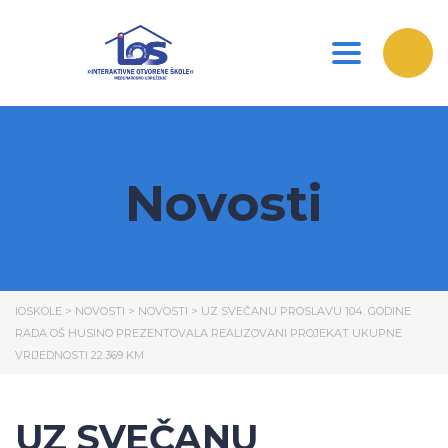
Toggle nav
Novosti
IOSKOLE
>
NOVOSTI
>
NOVOSTI
>
UZ SVEČANU PROSLAVU 104. GODINE
RADA OŠ HUSINO PREZENTOVALA REALIZOVANI PROJEKAT UKUPNE
VRIJEDNOSTI 22.369 KM
UZ SVEČANU