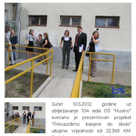
Jučer 10.5.2012. godine uz
obilježavanje 104 rada OŠ “Husino”
svečano je prezentovan projekat
“Prevaziđimo barijere do škole”
ukupne vrijednosti od 22.369 KM.