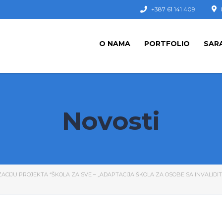
+387 61 141 409
O NAMA
PORTFOLIO
SAR
Novosti
ZACIJU PROJEKTA “ŠKOLA ZA SVE – „ADAPTACIJA ŠKOLA ZA OSOBE SA INVALI