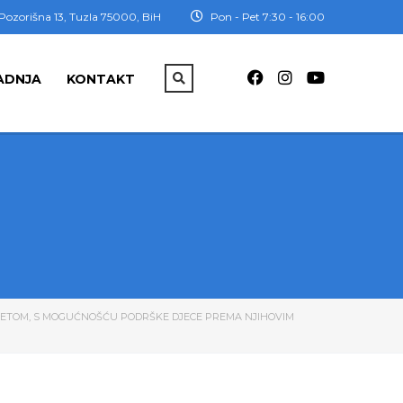
Pozorišna 13, Tuzla 75000, BiH
Pon - Pet 7:30 - 16:00
ADNJA
KONTAKT
DITETOM, S MOGUĆNOŠĆU PODRŠKE DJECE PREMA NJIHOVIM