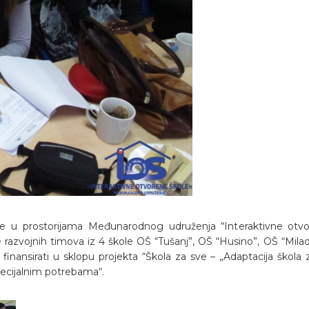
ne u prostorijama Međunarodnog udruženja “Interaktivne otvor
azvojnih timova iz 4 škole OŠ “Tušanj”, OŠ “Husino”, OŠ “Miladije”
inansirati u sklopu projekta “Škola za sve – „Adaptacija škol
ecijalnim potrebama“.