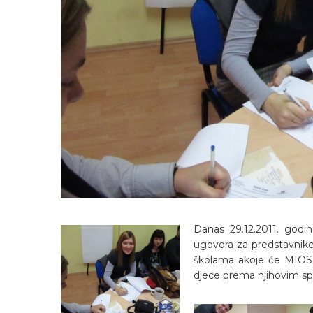
Danas 29.12.2011. godi
ugovora za predstavnike r
školama akoje će MIOS f
djece prema njihovim sp