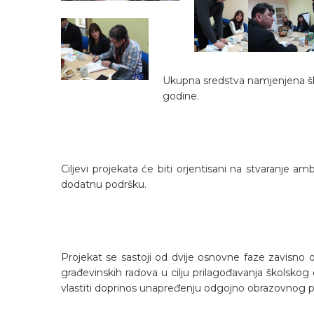
Ukupna sredstva namjenjena ško
godine.
Ciljevi projekata će biti orjentisani na stvaranj
dodatnu podršku.
Projekat se sastoji od dvije osnovne faze zavisno od
građevinskih radova u cilju prilagođavanja školsko
vlastiti doprinos unapređenju odgojno obrazovnog