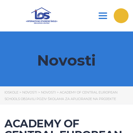
Toggle nav
Novosti
IOSKOLE
>
NOVOSTI
>
NOVOSTI
>
ACADEMY OF CENTRAL EUROPEAN
SCHOOLS OBJAVILI POZIV ŠKOLAMA ZA APLICIRANJE NA PROJEKTE
ACADEMY OF