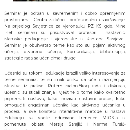
Seminar je održan u savremenim i dobro opremljenim
prostorijama Centra za lično i profesionalno usavršavanje.
Na prijedlog Savjetnice za vjeronauku PZ KS gđe. Mine
Pleh seminaru su prisustvovali profesori i
nastavnici
islamske
pedagogije
i
vjeronauke
iz
Kantona
Sarajevo.
Seminar je obuhvatao teme kao što su: pojam aktivnog
učenja, otvoreno učenje, komunikacija, biblioterapija,
strategije rada sa učenicima i druge.
Učesnici su tokom edukacije izrazili veliko interesovanje za
teme seminara, te su imali priliku da uče i razmjenjuju
iskustva iz prakse. Putem radioničkog rada i diskusija,
učesnici su sticali znanja i vještine o tome kako kvalitetno
pripremati nastavu, kako inovirati nastavni proces, kako
omogućiti angažman učenika kao aktivnog učesnika u
procesu a sve koristeći interaktivne metode u nastavi.
Edukaciju su vodile educirane trenerice MIOS-a iz
pomenute oblasti Mersija Sarajlić i Nerma Tursić-