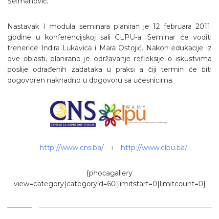
Selmanović.
Nastavak I modula seminara planiran je 12 februara 2011.
godine u konferencijskoj sali CLPU-a. Seminar će voditi
trenerice Indira Lukavica i Mara Ostojić. Nakon edukacije iz
ove oblasti, planirano je održavanje refleksije o iskustvima
poslije odrađenih zadataka u praksi a čiji termin će biti
dogovoren naknadno u dogovoru sa učesnicima.
http://www.cns.ba/
i
http://www.clpu.ba/
{phocagallery
view=category|categoryid=60|limitstart=0|limitcount=0}