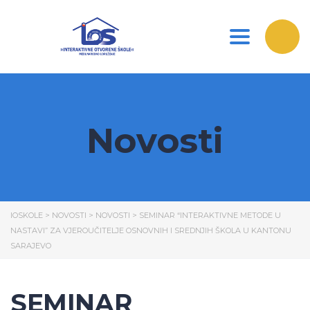
Toggle nav
Novosti
IOSKOLE
>
NOVOSTI
>
NOVOSTI
>
SEMINAR “INTERAKTIVNE METODE U
NASTAVI” ZA VJEROUČITELJE OSNOVNIH I SREDNJIH ŠKOLA U KANTONU
SARAJEVO
SEMINAR