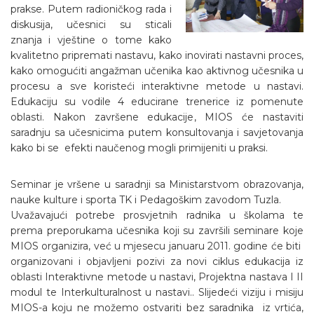
prakse. Putem radioničkog rada i
diskusija, učesnici su sticali
znanja i vještine o tome kako
kvalitetno pripremati nastavu, kako inovirati nastavni proces,
kako omogućiti angažman učenika kao aktivnog učesnika u
procesu a sve koristeći interaktivne metode u nastavi.
Edukaciju su vodile 4 educirane trenerice iz pomenute
oblasti. Nakon završene edukacije, MIOS će nastaviti
saradnju sa učesnicima putem konsultovanja i savjetovanja
kako bi se efekti naučenog mogli primijeniti u praksi.
Seminar je vršene u saradnji sa Ministarstvom obrazovanja,
nauke kulture i sporta TK i Pedagoškim zavodom Tuzla.
Uvažavajući potrebe prosvjetnih radnika u školama te
prema preporukama učesnika koji su završili seminare koje
MIOS organizira, već u mjesecu januaru 2011. godine će biti
organizovani i objavljeni pozivi za novi ciklus edukacija iz
oblasti Interaktivne metode u nastavi, Projektna nastava I II
modul te Interkulturalnost u nastavi.. Slijedeći viziju i misiju
MIOS-a koju ne možemo ostvariti bez saradnika iz vrtića,