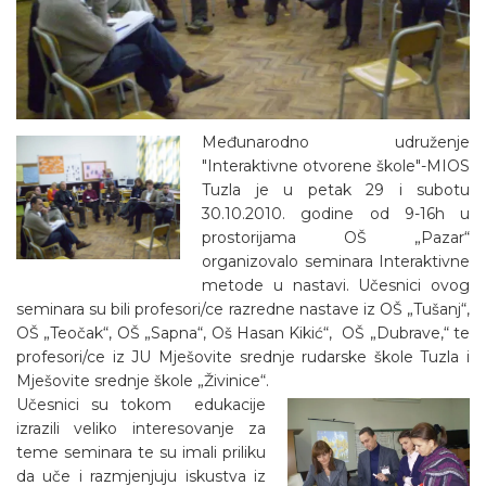
Međunarodno udruženje
"Interaktivne otvorene škole"-MIOS
Tuzla je u petak 29 i subotu
30.10.2010. godine od 9-16h u
prostorijama OŠ „Pazar“
organizovalo seminara Interaktivne
metode u nastavi. Učesnici ovog
seminara su bili profesori/ce razredne nastave iz OŠ „Tušanj“,
OŠ „Teočak“, OŠ „Sapna“, Oš Hasan Kikić“, OŠ „Dubrave,“ te
profesori/ce iz JU Mješovite srednje rudarske škole Tuzla i
Mješovite srednje škole „Živinice“.
Učesnici su tokom edukacije
izrazili veliko interesovanje za
teme seminara te su imali priliku
da uče i razmjenjuju iskustva iz