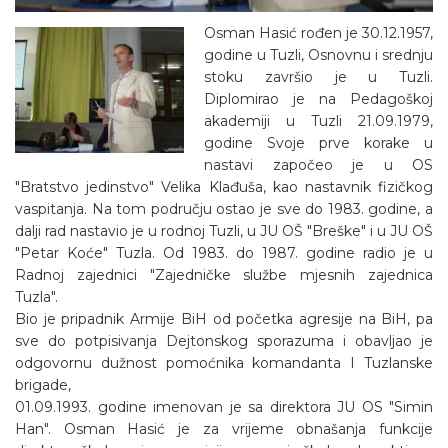
Osman Hasić rođen je 30.12.1957,
godine u Tuzli, Osnovnu i srednju
stoku završio je u Tuzli.
Diplomirao je na Pedagoškoj
akademiji u Tuzli 21.09.1979,
godine Svoje prve korake u
nastavi započeo je u OS
"Bratstvo jedinstvo" Velika Klađuša, kao nastavnik fizičkog
vaspitanja. Na tom području ostao je sve do 1983. godine, a
dalji rad nastavio je u rodnoj Tuzli, u JU OŠ "Breške" i u JU OŠ
"Petar Koće" Tuzla. Od 1983. do 1987. godine radio je u
Radnoj zajednici "Zajedničke službe mjesnih zajednica
Tuzla".
Bio je pripadnik Armije BiH od početka agresije na BiH, pa
sve do potpisivanja Dejtonskog sporazuma i obavljao je
odgovornu dužnost pomoćnika komandanta I Tuzlanske
brigade,
01.09.1993. godine imenovan je sa direktora JU OS "Simin
Han". Osman Hasić je za vrijeme obnašanja funkcije