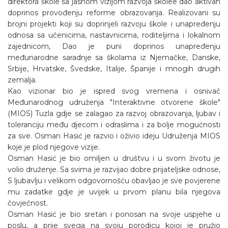
direktora škole sa jasnom vizijom razvoja školee dao aktivan
doprinos provođenju reforme obrazovanja. Realizovani su
brojni projekti koji su doprinjeli razvoju škole i unapređenju
odnosa sa učenicima, nastavnicima, roditeljima i lokalnom
zajednicom, Dao je puni doprinos unapređenju
međunarodne saradnje sa školama iz Njemačke, Danske,
Srbije, Hrvatske, Švedske, Italije, Španije i mnogih drugih
zemalja.
Kao vizionar bio je ispred svog vremena i osnivač
Međunarodnog udruženja "Interaktivne otvorene škole"
(MIOS) Tuzla gdje se zalagao za razvoj obrazovanja, ljubav i
toleranciju među djecom i odraslima i za bolje mogućnosti
za sve. Osman Hasić je razvio i oživio ideju Udruženja MIOS
koje je plod njegove vizije.
Osman Hasić je bio omiljen u društvu i u svom životu je
volio druženje. Sa svima je razvijao dobre prijateljske odnose,
S ljubavlju i velikom odgovornošću obavljao je sve povjerene
mu zadatke gdje je uvijek u prvom planu bila njegova
čovječnost.
Osman Hasić je bio sretan i ponosan na svoje uspjehe u
poslu, a prije svega na svoju porodicu kojoj je pružio