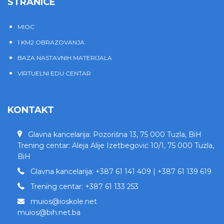
STRANICE
MIOC
1 KM2 OBRAZOVANJA
BAZA NASTAVNIH MATERIJALA
VIRTUELNI EDU CENTAR
KONTAKT
Glavna kancelarija: Pozorišna 13, 75 000 Tuzla, BiH
Trening centar: Aleja Alije Izetbegović 10/1, 75 000 Tuzla,
BiH
Glavna kancelarija: +387 61 141 409 | +387 61 139 619
Trening centar: +387 61 133 253
muios@ioskole.net
muios@bih.net.ba