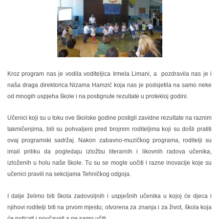
Kroz program nas je vodila voditeljica Irmela Limani, a pozdravila nas je i
naša draga direktorica Nizama Hamzić koja nas je podsjetila na samo neke
od mnogih uspjeha škole i na postignute rezultate u protekloj godini.
Učenici koji su u toku ove školske godine postigli zavidne rezultate na raznim
takmičenjima, bili su pohvaljeni pred brojnim roditeljima koji su došli pratiti
ovaj programski sadržaj. Nakon zabavno-muzičkog programa, roditelji su
imali priliku da pogledaju izložbu literarnih i likovnih radova učenika,
izloženih u holu naše škole. Tu su se mogle uočiti i razne inovacije koje su
učenici pravili na sekcijama Tehničkog odgoja.
I dalje želimo biti škola zadovoljnih i uspješnih učenika u kojoj će djeca i
njihovi roditelji biti na prvom mjestu; otvorena za znanja i za život, škola koja
će poticati i poučavati a ne samo učiti.