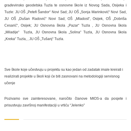
građevinsko geodetska Tuzla te osnovne škole iz Novog Sada, Osijeka i
Tuzle: JU OŠ „Petefi Šandor“ Novi Sad; JU OŠ „Sonja Marinković“ Novi Sad,
JU OŠ „Dušan Radović“ Novi Sad; OŠ „Mladost“, Osijek, OŠ „Dobriša
Cesarić“, Osijek; JU Osnovna škola „Pazar“ Tuzla , JU Osnovna škola
„Miladije“ Tuzla, JU Osnovna škola „Solina“ Tuzla, JU Osnovna škola
„Kreka“ Tuzla, , JU OŠ „Tušanj“ Tuzla.
Sve škole koje učestvuju u projektu su kao jedan od zadatak imale kreirati i
realizirati projekte u školi koji će biti zasnovani na metodologiji servisnog
učenje
Pozivamo sve zainteresovane, naročito članove MIOS-a da posjete i
prisustvuju završnoj manifestaciji u vrtiću “Jelenko”