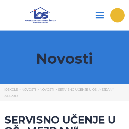
Toggle nav
Novosti
IOSKOLE
>
NOVOSTI
>
NOVOSTI
>
SERVISNO UČENJE U OŠ „MEJDAN“
30.4.2010
SERVISNO UČENJE U