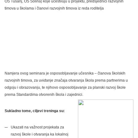
OŠ Tušanj, OŠ Solina) koje učestvuju u projektu, predsjednici razvojnih
timova u školama i članovi razvojnih timova iz reda roditelja
Namjera ovog seminara je osposobljavanje učesnika – članova školskih
razvojnih timova, za uviđanje značaja otvaranja škola prema partnerima u
odgoju i obrazovanju, te njihovo osposobljavanje za planski razvoj škole
prema Standardima otvorenih škola i zajednici.
Sukladno tome, ciljevi treninga su:
Ukazati na važnost projekata za
razvoj škole i otvaranja ka lokalnoj