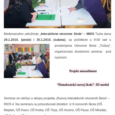
Međunarodno udruženje
„
Interaktivne otvorene škole
“
– MIOS
Tuzla dana
29.1.2010. (petak) i 30.1.2010. (subota)
, sa početkom u 9:00 sati u
prostorijama O
snovne škole „Tušanj“,
organizovalo dvodnevni seminar pod
nazivom:
Projekt menadžment
“Demokratski razvoj škola”- III modul
Seminar se održao u sklopu projekta „Razvoj interaktivnih otvorenih škola“ –
RIOS 4. Na seminaru su prisustvovali direktori iz 9 osnovnih škola (OŠ
Mejdan, OŠ Pasci, OŠ Kreka, OŠ Tinja, OŠ Husino, OŠ Pazar, OŠ Miladije,