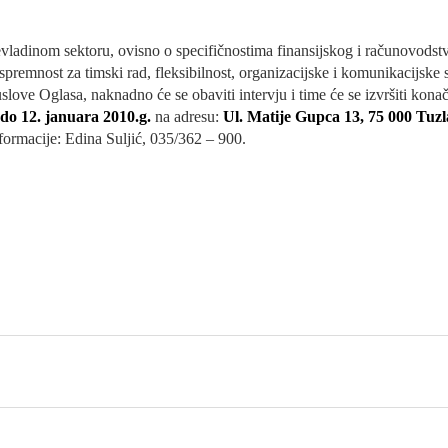
nevladinom sektoru, ovisno o specifičnostima finansijskog i računovods
spremnost za timski rad, fleksibilnost, organizacijske i komunikacijske 
ove Oglasa, naknadno će se obaviti intervju i time će se izvršiti konač
do 12. januara 2010.g.
na adresu:
Ul. Matije Gupca 13, 75 000 Tuzl
formacije: Edina Suljić, 035/362 – 900.