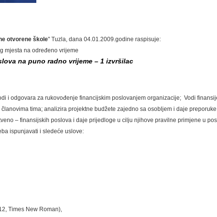
vne otvorene škole
" Tuzla, dana 04.01.2009.godine raspisuje:
g mjesta na određeno vrijeme
oslova na puno radno vrijeme – 1 izvršilac
odi i odgovara za
rukovođenje financijskim poslovanjem organizacije; Vodi finansije 
m članovima tima;
analizira projektne budžete zajedno sa osobljem i daje preporuke z
tveno – finansijskih poslova i daje prijedloge u cilju njihove pravilne primjene u po
ba ispunjavati i sledeće uslove:
t 12, Times New Roman),