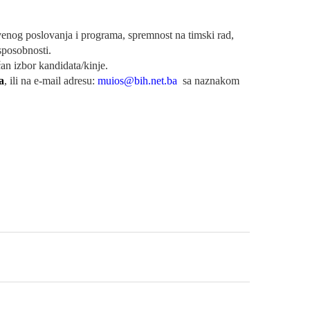
tvenog poslovanja i programa, spremnost na timski rad,
sposobnosti.
an izbor kandidata/kinje.
a
, ili na e-mail adresu:
muios@bih.net.ba
sa naznakom