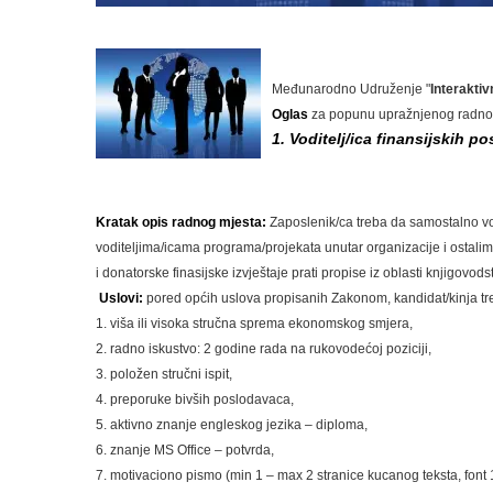
Međunarodno Udruženje "
Interakti
Oglas
za popunu upražnjenog radno
1. Voditelj/ica finansijskih p
Kratak opis radnog mjesta:
Zaposlenik/ca treba da samostalno v
voditeljima/icama programa/projekata unutar organizacije i ostali
i
donatorske finasijske izvještaje
prati propise iz oblasti knjigovods
Uslovi:
pored općih uslova propisanih Zakonom, kandidat/kinja tre
1. viša ili visoka stručna sprema ekonomskog smjera,
2. radno iskustvo: 2 godine rada na rukovodećoj poziciji,
3. položen stručni ispit,
4. preporuke bivših poslodavaca,
5. aktivno znanje engleskog jezika – diploma,
6. znanje MS Office – potvrda,
7. motivaciono pismo (min 1 – max 2 stranice kucanog teksta, fon