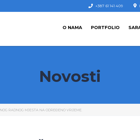
+387 61 141 409
O NAMA
PORTFOLIO
SAR
Novosti
NOG RADNOG MJESTA NA ODREĐENO VRIJEME.